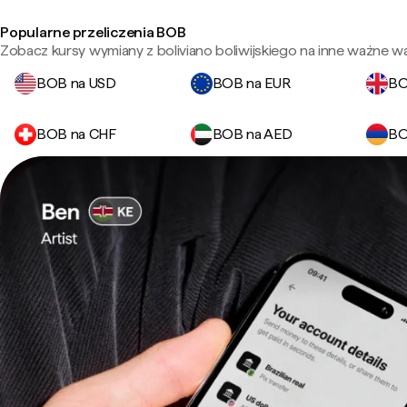
Popularne przeliczenia BOB
Zobacz kursy wymiany z boliviano boliwijskiego na inne ważne wa
BOB na USD
BOB na EUR
BO
BOB na CHF
BOB na AED
BO