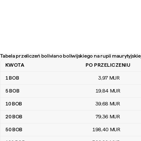
Tabela przeliczeń boliviano boliwijskiego na rupii maurytyjskie
KWOTA
PO PRZELICZENIU
Tabela przeliczeń boliviano boliwijskiego na rupii maurytyjskiej
1
BOB
3
,97
MUR
5
BOB
19
,84
MUR
10
BOB
39
,68
MUR
20
BOB
79
,36
MUR
50
BOB
198
,40
MUR