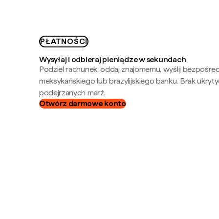
PŁATNOŚCI
Wysyłaj i odbieraj pieniądze w sekundach
Podziel rachunek, oddaj znajomemu, wyślij bezpośre
meksykańskiego lub brazylijskiego banku. Brak ukryty
podejrzanych marż.
Otwórz darmowe konto