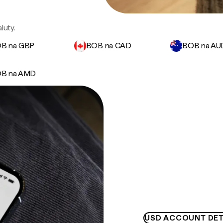
luty.
B na GBP
BOB na CAD
BOB na AU
B na AMD
USD ACCOUNT DET