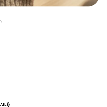
D
AILS