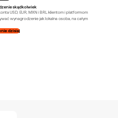
zenie skądkolwiek
onta USD, EUR, MXN i BRL klientom i platformom
wać wynagrodzenie jak lokalna osoba, na całym
ie dzisiaj