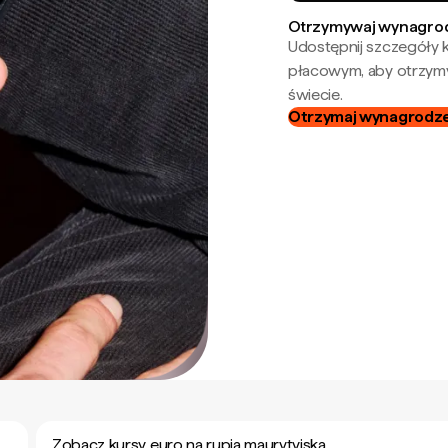
Otrzymywaj wynagrod
Udostępnij szczegóły k
płacowym, aby otrzymy
świecie.
Otrzymaj wynagrodzen
Zobacz kursy euro na rupia maurytyjska