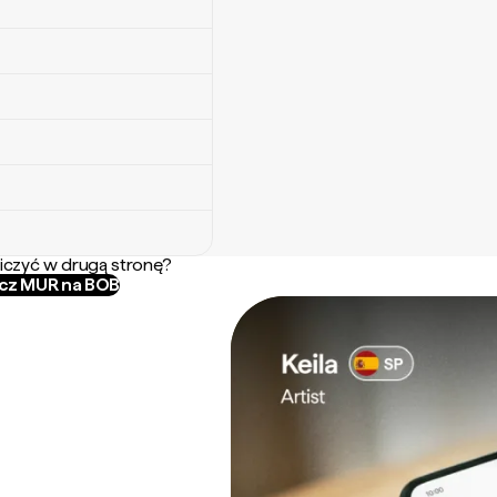
iczyć w drugą stronę?
icz MUR na BOB