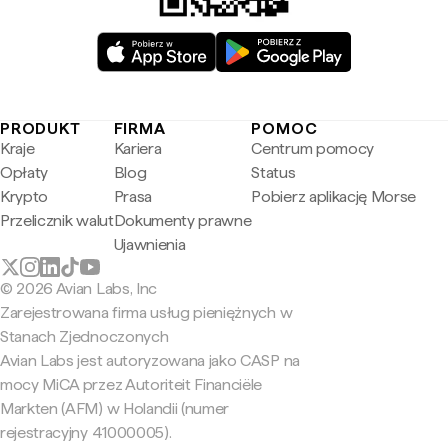
PRODUKT
FIRMA
POMOC
Kraje
Kariera
Centrum pomocy
Opłaty
Blog
Status
Krypto
Prasa
Pobierz aplikację Morse
Przelicznik walut
Dokumenty prawne
Ujawnienia
© 2026 Avian Labs, Inc
Zarejestrowana firma usług pieniężnych w
Stanach Zjednoczonych
Avian Labs jest autoryzowana jako CASP na
mocy MiCA przez Autoriteit Financiële
Markten (AFM) w Holandii (numer
rejestracyjny 41000005).