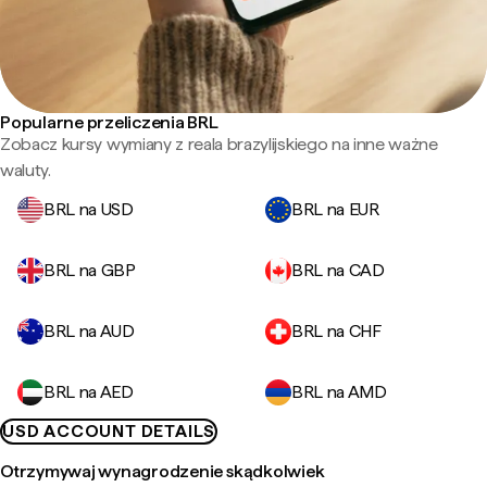
Popularne przeliczenia BRL
Zobacz kursy wymiany z reala brazylijskiego na inne ważne
waluty.
BRL na USD
BRL na EUR
BRL na GBP
BRL na CAD
BRL na AUD
BRL na CHF
BRL na AED
BRL na AMD
USD ACCOUNT DETAILS
Otrzymywaj wynagrodzenie skądkolwiek