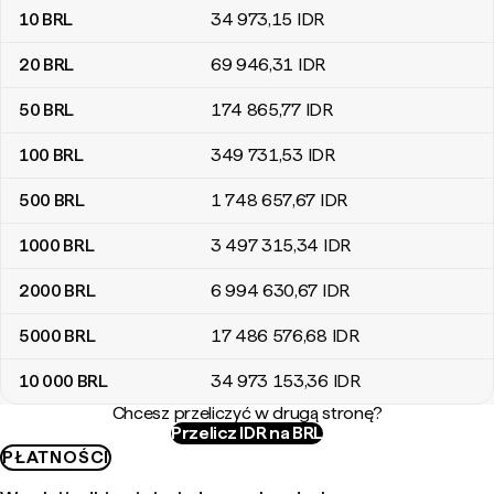
10
BRL
34 973
,15
IDR
20
BRL
69 946
,31
IDR
50
BRL
174 865
,77
IDR
100
BRL
349 731
,53
IDR
500
BRL
1 748 657
,67
IDR
1000
BRL
3 497 315
,34
IDR
2000
BRL
6 994 630
,67
IDR
5000
BRL
17 486 576
,68
IDR
10 000
BRL
34 973 153
,36
IDR
Chcesz przeliczyć w drugą stronę?
Przelicz IDR na BRL
PŁATNOŚCI