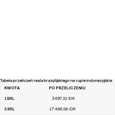
Tabela przeliczeń reala brazylijskiego na rupie indonezyjskie
KWOTA
PO PRZELICZENIU
Tabela przeliczeń reala brazylijskiego na rupie indonezyjskie
1
BRL
3497
,32
IDR
5
BRL
17 486
,58
IDR