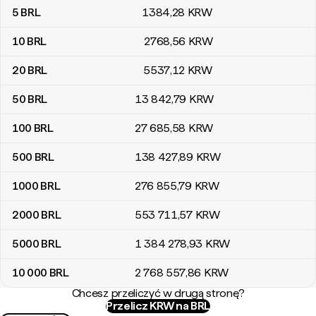
5
BRL
1384
,28
KRW
10
BRL
2768
,56
KRW
20
BRL
5537
,12
KRW
50
BRL
13 842
,79
KRW
100
BRL
27 685
,58
KRW
500
BRL
138 427
,89
KRW
1000
BRL
276 855
,79
KRW
2000
BRL
553 711
,57
KRW
5000
BRL
1 384 278
,93
KRW
10 000
BRL
2 768 557
,86
KRW
Chcesz przeliczyć w drugą stronę?
Przelicz KRW na BRL