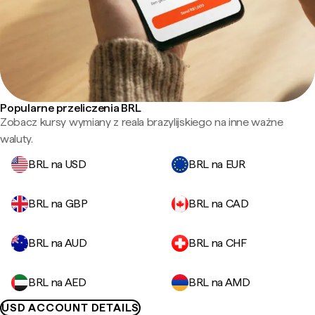
Popularne przeliczenia BRL
Zobacz kursy wymiany z reala brazylijskiego na inne ważne
waluty.
BRL na USD
BRL na EUR
BRL na GBP
BRL na CAD
BRL na AUD
BRL na CHF
BRL na AED
BRL na AMD
USD ACCOUNT DETAILS