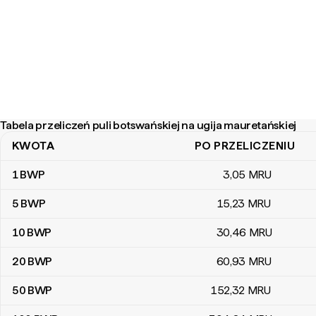
Tabela przeliczeń puli botswańskiej na ugija mauretańskiej
KWOTA
PO PRZELICZENIU
Tabela przeliczeń puli botswańskiej na ugija mauretańskiej
1
BWP
3
,05
MRU
5
BWP
15
,23
MRU
10
BWP
30
,46
MRU
20
BWP
60
,93
MRU
50
BWP
152
,32
MRU