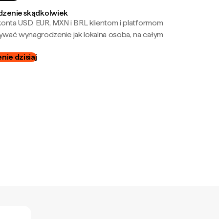
zenie skądkolwiek
onta USD, EUR, MXN i BRL klientom i platformom
wać wynagrodzenie jak lokalna osoba, na całym
ie dzisiaj