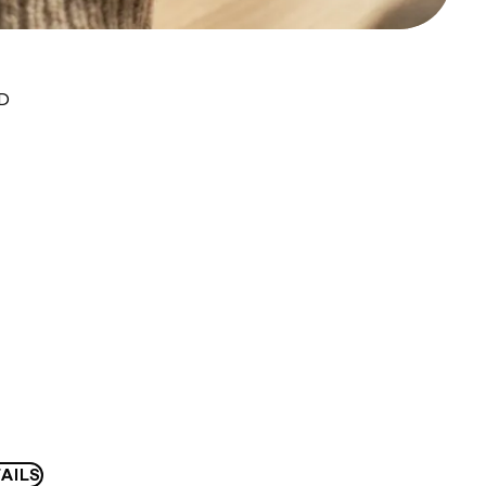
UD
AILS