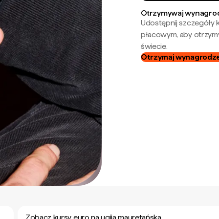
Otrzymywaj wynagrod
Udostępnij szczegóły k
płacowym, aby otrzymy
świecie.
Otrzymaj wynagrodzen
Zobacz kursy euro na ugija mauretańska