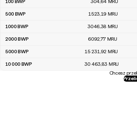
100
BWP
304
,64
MRU
500
BWP
1523
,19
MRU
1000
BWP
3046
,38
MRU
2000
BWP
6092
,77
MRU
5000
BWP
15 231
,92
MRU
10 000
BWP
30 463
,83
MRU
Chcesz przel
Przel