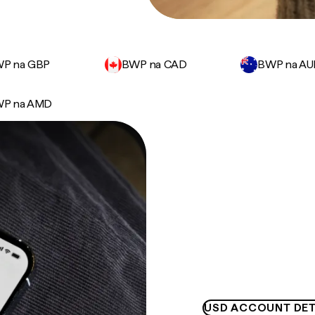
P na GBP
BWP na CAD
BWP na A
P na AMD
USD ACCOUNT DET