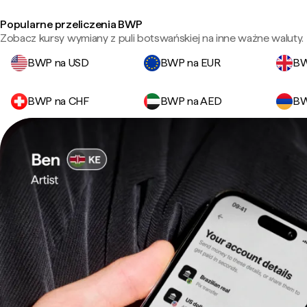
Popularne przeliczenia BWP
Zobacz kursy wymiany z puli botswańskiej na inne ważne waluty.
BWP na USD
BWP na EUR
BW
BWP na CHF
BWP na AED
BW