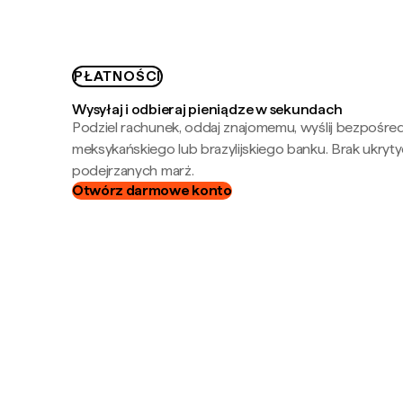
PŁATNOŚCI
Wysyłaj i odbieraj pieniądze w sekundach
Podziel rachunek, oddaj znajomemu, wyślij bezpośre
meksykańskiego lub brazylijskiego banku. Brak ukryty
podejrzanych marż.
Otwórz darmowe konto