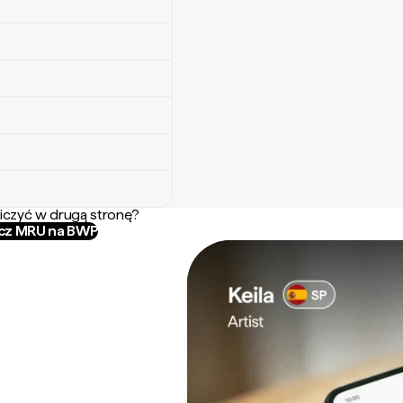
iczyć w drugą stronę?
icz MRU na BWP