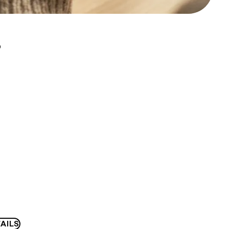
D
AILS