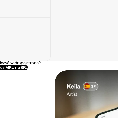
iczyć w drugą stronę?
icz MRU na BRL