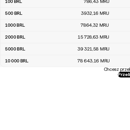
100
BRL
786
,43
MRU
500
BRL
3932
,16
MRU
1000
BRL
7864
,32
MRU
2000
BRL
15 728
,63
MRU
5000
BRL
39 321
,58
MRU
10 000
BRL
78 643
,16
MRU
Chcesz przel
Przel