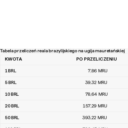
Tabela przeliczeń reala brazylijskiego na ugija mauretańskiej
KWOTA
PO PRZELICZENIU
Tabela przeliczeń reala brazylijskiego na ugija mauretańskiej
1
BRL
7
,86
MRU
5
BRL
39
,32
MRU
10
BRL
78
,64
MRU
20
BRL
157
,29
MRU
50
BRL
393
,22
MRU