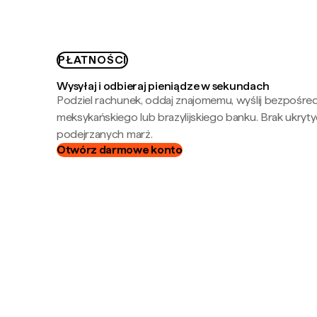
PŁATNOŚCI
Wysyłaj i odbieraj pieniądze w sekundach
Podziel rachunek, oddaj znajomemu, wyślij bezpośre
meksykańskiego lub brazylijskiego banku. Brak ukryty
podejrzanych marż.
Otwórz darmowe konto