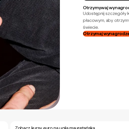
Otrzymywaj wynagrod
Udostępnij szczegóły k
płacowym, aby otrzymy
świecie.
Otrzymaj wynagrodzen
Zobacz kursy euro na ugija mauretańska