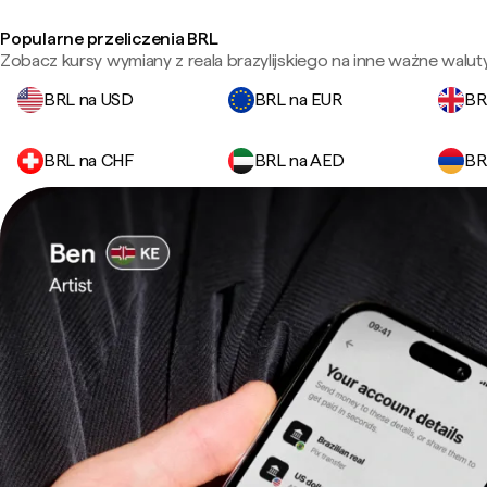
Popularne przeliczenia BRL
Zobacz kursy wymiany z reala brazylijskiego na inne ważne waluty
BRL na USD
BRL na EUR
BR
BRL na CHF
BRL na AED
BR