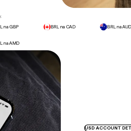
.
L na GBP
BRL na CAD
BRL na AU
L na AMD
USD ACCOUNT DET