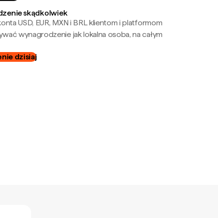
zenie skądkolwiek
onta USD, EUR, MXN i BRL klientom i platformom
wać wynagrodzenie jak lokalna osoba, na całym
ie dzisiaj