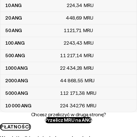
10
ANG
224
,34
MRU
20
ANG
448
,69
MRU
50
ANG
1121
,71
MRU
100
ANG
2243
,43
MRU
500
ANG
11 217
,14
MRU
1000
ANG
22 434
,28
MRU
2000
ANG
44 868
,55
MRU
5000
ANG
112 171
,38
MRU
10 000
ANG
224 342
,76
MRU
Chcesz przeliczyć w drugą stronę?
Przelicz MRU na ANG
PŁATNOŚCI