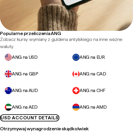
Popularne przeliczenia ANG
Zobacz kursy wymiany z guldena antylskiego na inne ważne
waluty.
ANG na USD
ANG na EUR
ANG na GBP
ANG na CAD
ANG na AUD
ANG na CHF
ANG na AED
ANG na AMD
USD ACCOUNT DETAILS
Otrzymywaj wynagrodzenie skądkolwiek