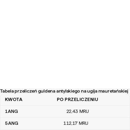
Tabela przeliczeń guldena antylskiego na ugija mauretańskiej
KWOTA
PO PRZELICZENIU
Tabela przeliczeń guldena antylskiego na ugija mauretańskiej
1
ANG
22
,43
MRU
5
ANG
112
,17
MRU