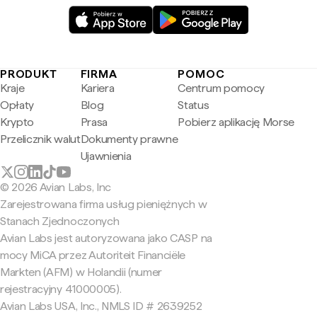
PRODUKT
FIRMA
POMOC
Kraje
Kariera
Centrum pomocy
Opłaty
Blog
Status
Krypto
Prasa
Pobierz aplikację Morse
Przelicznik walut
Dokumenty prawne
Ujawnienia
© 2026 Avian Labs, Inc
Zarejestrowana firma usług pieniężnych w
Stanach Zjednoczonych
Avian Labs jest autoryzowana jako CASP na
mocy MiCA przez Autoriteit Financiële
Markten (AFM) w Holandii (numer
rejestracyjny 41000005).
Avian Labs USA, Inc., NMLS ID # 2639252