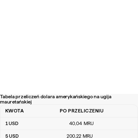
Tabela przeliczeń dolara amerykańskiego na ugija
mauretańskiej
KWOTA
PO PRZELICZENIU
Tabela przeliczeń dolara amerykańskiego na ugija mauretańskiej
1
USD
40
,04
MRU
5
USD
200
,22
MRU