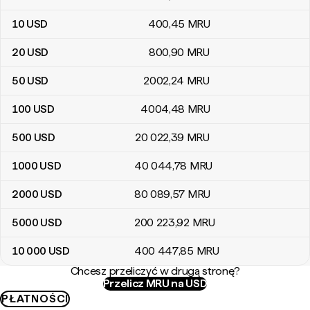
10
USD
400
,45
MRU
20
USD
800
,90
MRU
50
USD
2002
,24
MRU
100
USD
4004
,48
MRU
500
USD
20 022
,39
MRU
1000
USD
40 044
,78
MRU
2000
USD
80 089
,57
MRU
5000
USD
200 223
,92
MRU
10 000
USD
400 447
,85
MRU
Chcesz przeliczyć w drugą stronę?
Przelicz MRU na USD
PŁATNOŚCI