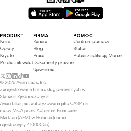
PRODUKT
FIRMA
POMOC
Kraje
Kariera
Centrum pomocy
Opłaty
Blog
Status
Krypto
Prasa
Pobierz aplikację Morse
Przelicznik walut
Dokumenty prawne
Ujawnienia
© 2026 Avian Labs, Inc
Zarejestrowana firma usług pieniężnych w
Stanach Zjednoczonych
Avian Labs jest autoryzowana jako CASP na
mocy MiCA przez Autoriteit Financiële
Markten (AFM) w Holandii (numer
rejestracyjny 41000005).