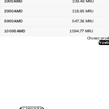
1000
AMD
109
,48
MRU
2000
AMD
218
,95
MRU
5000
AMD
547
,38
MRU
10 000
AMD
1094
,77
MRU
Chcesz przel
Przel