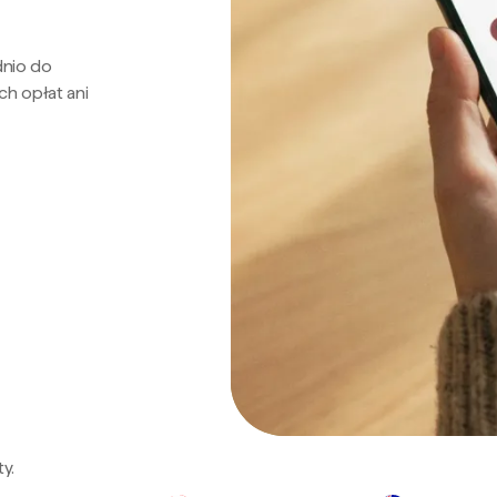
dnio do
ch opłat ani
y.