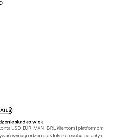
UD
AILS
zenie skądkolwiek
onta USD, EUR, MXN i BRL klientom i platformom
wać wynagrodzenie jak lokalna osoba, na całym