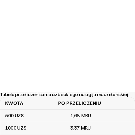
Tabela przeliczeń soma uzbeckiego na ugija mauretańskiej
KWOTA
PO PRZELICZENIU
Tabela przeliczeń soma uzbeckiego na ugija mauretańskiej
500
UZS
1
,68
MRU
1000
UZS
3
,37
MRU