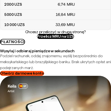
2000
UZS
6
,74
MRU
5000
UZS
16
,84
MRU
10 000
UZS
33
,69
MRU
Chcesz przeliczyć w drugą stronę?
Przelicz MRU na UZS
PŁATNOŚCI
Wysyłaj i odbieraj pieniądze w sekundach
Podziel rachunek, oddaj znajomemu, wyślij bezpośrednio do
meksykańskiego lub brazylijskiego banku. Brak ukrytych opłat ani
podejrzanych marż.
Otwórz darmowe konto