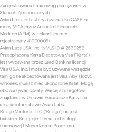
Zarejestrowana firma usług pieniężnych w
Stanach Zjednoczonych
Avian Labs jest autoryzowana jako CASP na
mocy MiCA przez Autoriteit Financiële
Markten (AFM) w Holandii (numer
rejestracyjny 41000005).
Avian Labs USA, Inc., NMLS ID # 2639252
Przedpłacona Karta Debetowa Visa ("Karta")
jest wydawana przez Lead Bank na licencji
Visa U.S.A. Inc. i może być używana wszędzie
tam, gdzie akceptowana jest Visa. Aby złożyć
wniosek, musisz mieć ukończone 18 lat. Mogą
obowiązywać opłaty. Więcej szczegółów
znajdziesz w Umowie Posiadacza Karty i na
stronie internetowej Avian Labs.
Bridge Ventures LLC ("Bridge") nie jest
bankiem. Bridge jest firmą technologii
finansowej i Menedżerem Programu