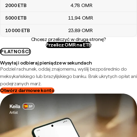
2000
ETB
4
,78
OMR
5000
ETB
11
,94
OMR
10 000
ETB
23
,89
OMR
Chcesz przeliczyć w drugą stronę?
Przelicz OMR na ETB
PŁATNOŚCI
Wysyłaj i odbieraj pieniądze w sekundach
Podziel rachunek, oddaj znajomemu, wyślij bezpośrednio do
meksykańskiego lub brazylijskiego banku. Brak ukrytych opłat ani
podejrzanych marż.
Otwórz darmowe konto