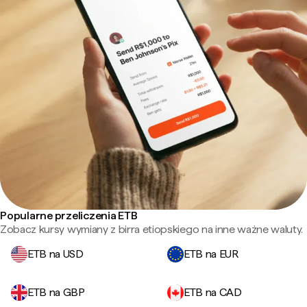
Popularne przeliczenia ETB
Zobacz kursy wymiany z birra etiopskiego na inne ważne waluty.
ETB na USD
ETB na EUR
ETB na GBP
ETB na CAD