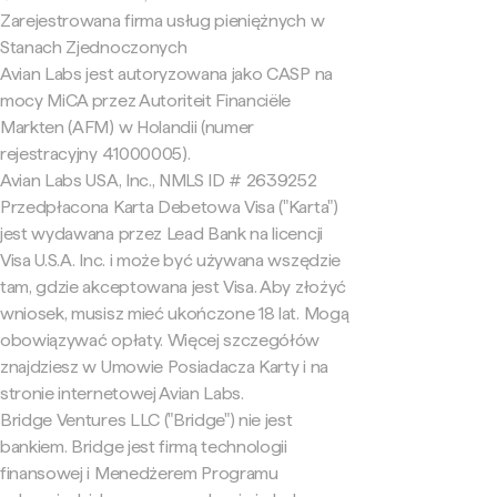
Zarejestrowana firma usług pieniężnych w
Stanach Zjednoczonych
Avian Labs jest autoryzowana jako CASP na
mocy MiCA przez Autoriteit Financiële
Markten (AFM) w Holandii (numer
rejestracyjny 41000005).
Avian Labs USA, Inc., NMLS ID # 2639252
Przedpłacona Karta Debetowa Visa ("Karta")
jest wydawana przez Lead Bank na licencji
Visa U.S.A. Inc. i może być używana wszędzie
tam, gdzie akceptowana jest Visa. Aby złożyć
wniosek, musisz mieć ukończone 18 lat. Mogą
obowiązywać opłaty. Więcej szczegółów
znajdziesz w Umowie Posiadacza Karty i na
stronie internetowej Avian Labs.
Bridge Ventures LLC ("Bridge") nie jest
bankiem. Bridge jest firmą technologii
finansowej i Menedżerem Programu