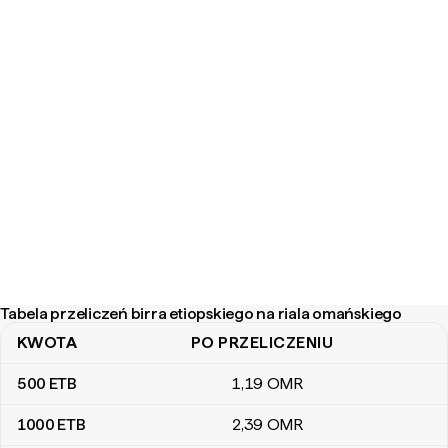
Tabela przeliczeń birra etiopskiego na riala omańskiego
KWOTA
PO PRZELICZENIU
Tabela przeliczeń birra etiopskiego na riala omańskiego
500
ETB
1
,19
OMR
1000
ETB
2
,39
OMR