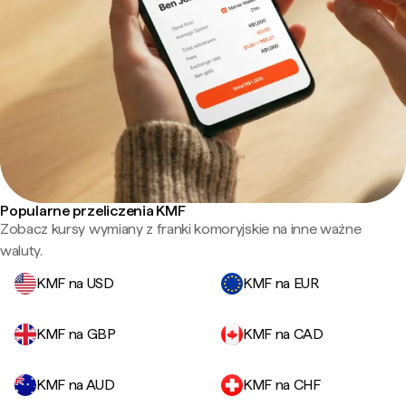
Popularne przeliczenia KMF
Zobacz kursy wymiany z franki komoryjskie na inne ważne
waluty.
KMF na USD
KMF na EUR
KMF na GBP
KMF na CAD
KMF na AUD
KMF na CHF