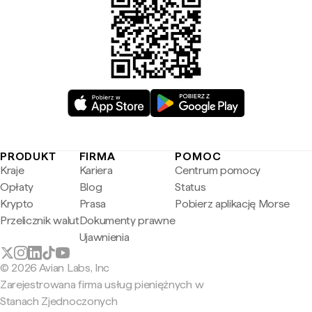
PRODUKT
FIRMA
POMOC
Kraje
Kariera
Centrum pomocy
Opłaty
Blog
Status
Krypto
Prasa
Pobierz aplikację Morse
Przelicznik walut
Dokumenty prawne
Ujawnienia
© 2026 Avian Labs, Inc
Zarejestrowana firma usług pieniężnych w
Stanach Zjednoczonych