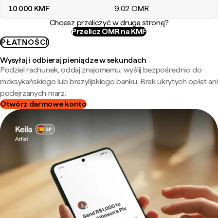
10 000
KMF
9
,02
OMR
Chcesz przeliczyć w drugą stronę?
Przelicz OMR na KMF
PŁATNOŚCI
Wysyłaj i odbieraj pieniądze w sekundach
Podziel rachunek, oddaj znajomemu, wyślij bezpośrednio do
meksykańskiego lub brazylijskiego banku. Brak ukrytych opłat ani
podejrzanych marż.
Otwórz darmowe konto