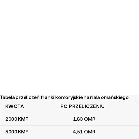
Tabela przeliczeń franki komoryjskie na riala omańskiego
KWOTA
PO PRZELICZENIU
Tabela przeliczeń franki komoryjskie na riala omańskiego
2000
KMF
1
,80
OMR
5000
KMF
4
,51
OMR