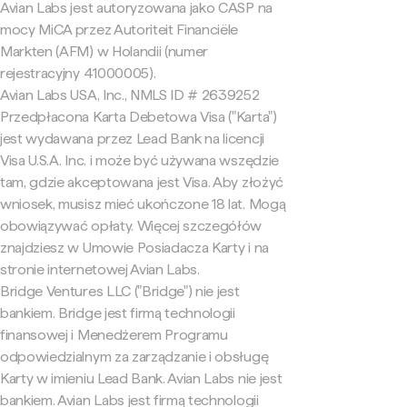
Avian Labs jest autoryzowana jako CASP na
mocy MiCA przez Autoriteit Financiële
Markten (AFM) w Holandii (numer
rejestracyjny 41000005).
Avian Labs USA, Inc., NMLS ID # 2639252
Przedpłacona Karta Debetowa Visa ("Karta")
jest wydawana przez Lead Bank na licencji
Visa U.S.A. Inc. i może być używana wszędzie
tam, gdzie akceptowana jest Visa. Aby złożyć
wniosek, musisz mieć ukończone 18 lat. Mogą
obowiązywać opłaty. Więcej szczegółów
znajdziesz w Umowie Posiadacza Karty i na
stronie internetowej Avian Labs.
Bridge Ventures LLC ("Bridge") nie jest
bankiem. Bridge jest firmą technologii
finansowej i Menedżerem Programu
odpowiedzialnym za zarządzanie i obsługę
Karty w imieniu Lead Bank. Avian Labs nie jest
bankiem. Avian Labs jest firmą technologii