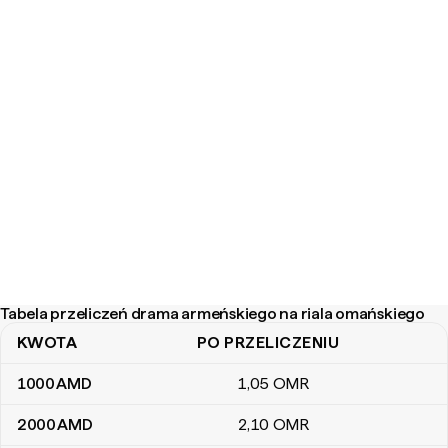
Tabela przeliczeń drama armeńskiego na riala omańskiego
KWOTA
PO PRZELICZENIU
Tabela przeliczeń drama armeńskiego na riala omańskiego
1000
AMD
1
,05
OMR
2000
AMD
2
,10
OMR