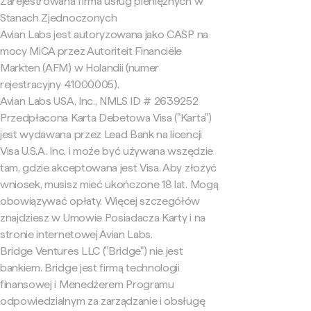
Zarejestrowana firma usług pieniężnych w
Stanach Zjednoczonych
Avian Labs jest autoryzowana jako CASP na
mocy MiCA przez Autoriteit Financiële
Markten (AFM) w Holandii (numer
rejestracyjny 41000005).
Avian Labs USA, Inc., NMLS ID # 2639252
Przedpłacona Karta Debetowa Visa ("Karta")
jest wydawana przez Lead Bank na licencji
Visa U.S.A. Inc. i może być używana wszędzie
tam, gdzie akceptowana jest Visa. Aby złożyć
wniosek, musisz mieć ukończone 18 lat. Mogą
obowiązywać opłaty. Więcej szczegółów
znajdziesz w Umowie Posiadacza Karty i na
stronie internetowej Avian Labs.
Bridge Ventures LLC ("Bridge") nie jest
bankiem. Bridge jest firmą technologii
finansowej i Menedżerem Programu
odpowiedzialnym za zarządzanie i obsługę