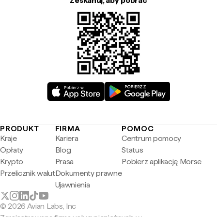
Zeskanuj, aby pobrać
PRODUKT
FIRMA
POMOC
Kraje
Kariera
Centrum pomocy
Opłaty
Blog
Status
Krypto
Prasa
Pobierz aplikację Morse
Przelicznik walut
Dokumenty prawne
Ujawnienia
© 2026 Avian Labs, Inc