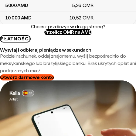
5000
AMD
5
,26
OMR
10 000
AMD
10
,52
OMR
Chcesz przeliczyć w drugą stronę?
Przelicz OMR na AMD
PŁATNOŚCI
Wysyłaj i odbieraj pieniądze w sekundach
Podziel rachunek, oddaj znajomemu, wyślij bezpośrednio do
meksykańskiego lub brazylijskiego banku. Brak ukrytych opłat ani
podejrzanych marż.
Otwórz darmowe konto