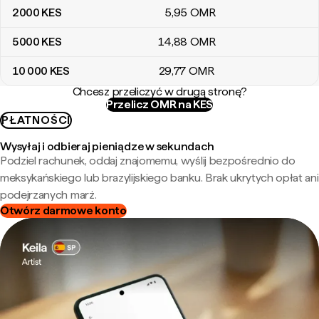
2000
KES
5
,95
OMR
5000
KES
14
,88
OMR
10 000
KES
29
,77
OMR
Chcesz przeliczyć w drugą stronę?
Przelicz OMR na KES
PŁATNOŚCI
Wysyłaj i odbieraj pieniądze w sekundach
Podziel rachunek, oddaj znajomemu, wyślij bezpośrednio do
meksykańskiego lub brazylijskiego banku. Brak ukrytych opłat ani
podejrzanych marż.
Otwórz darmowe konto