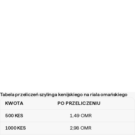
Tabela przeliczeń szylinga kenijskiego na riala omańskiego
KWOTA
PO PRZELICZENIU
Tabela przeliczeń szylinga kenijskiego na riala omańskiego
500
KES
1
,49
OMR
1000
KES
2
,98
OMR