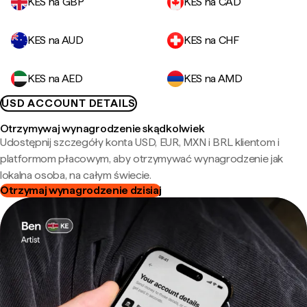
KES na GBP
KES na CAD
KES na AUD
KES na CHF
KES na AED
KES na AMD
USD ACCOUNT DETAILS
Otrzymywaj wynagrodzenie skądkolwiek
Udostępnij szczegóły konta USD, EUR, MXN i BRL klientom i
platformom płacowym, aby otrzymywać wynagrodzenie jak
lokalna osoba, na całym świecie.
Otrzymaj wynagrodzenie dzisiaj