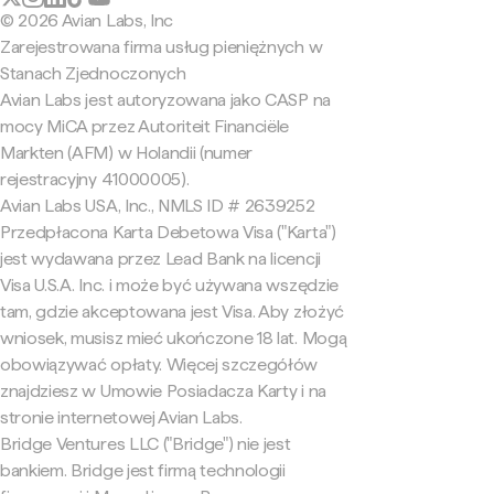
© 2026 Avian Labs, Inc
Zarejestrowana firma usług pieniężnych w
Stanach Zjednoczonych
Avian Labs jest autoryzowana jako CASP na
mocy MiCA przez Autoriteit Financiële
Markten (AFM) w Holandii (numer
rejestracyjny 41000005).
Avian Labs USA, Inc., NMLS ID # 2639252
Przedpłacona Karta Debetowa Visa ("Karta")
jest wydawana przez Lead Bank na licencji
Visa U.S.A. Inc. i może być używana wszędzie
tam, gdzie akceptowana jest Visa. Aby złożyć
wniosek, musisz mieć ukończone 18 lat. Mogą
obowiązywać opłaty. Więcej szczegółów
znajdziesz w Umowie Posiadacza Karty i na
stronie internetowej Avian Labs.
Bridge Ventures LLC ("Bridge") nie jest
bankiem. Bridge jest firmą technologii