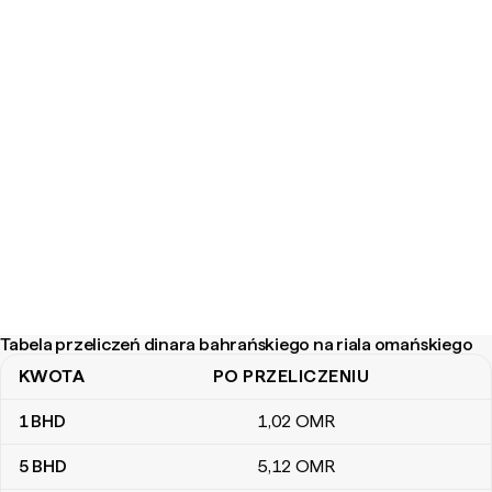
Tabela przeliczeń dinara bahrańskiego na riala omańskiego
KWOTA
PO PRZELICZENIU
Tabela przeliczeń dinara bahrańskiego na riala omańskiego
1
BHD
1
,02
OMR
5
BHD
5
,12
OMR