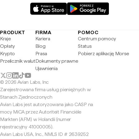
PRODUKT
FIRMA
POMOC
Kraje
Kariera
Centrum pomocy
Opłaty
Blog
Status
Krypto
Prasa
Pobierz aplikację Morse
Przelicznik walut
Dokumenty prawne
Ujawnienia
© 2026 Avian Labs, Inc
Zarejestrowana firma usług pieniężnych w
Stanach Zjednoczonych
Avian Labs jest autoryzowana jako CASP na
mocy MiCA przez Autoriteit Financiële
Markten (AFM) w Holandii (numer
rejestracyjny 41000005).
Avian Labs USA, Inc., NMLS ID # 2639252