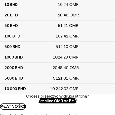
10
BHD
10
,24
OMR
20
BHD
20
,48
OMR
50
BHD
51
,21
OMR
100
BHD
102
,42
OMR
500
BHD
512
,10
OMR
1000
BHD
1024
,20
OMR
2000
BHD
2048
,40
OMR
5000
BHD
5121
,01
OMR
10 000
BHD
10 242
,02
OMR
Chcesz przeliczyć w drugą stronę?
Przelicz OMR na BHD
PŁATNOŚCI