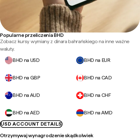
Popularne przeliczenia BHD
Zobacz kursy wymiany z dinara bahrańskiego na inne ważne
waluty.
BHD na USD
BHD na EUR
BHD na GBP
BHD na CAD
BHD na AUD
BHD na CHF
BHD na AED
BHD na AMD
USD ACCOUNT DETAILS
Otrzymywaj wynagrodzenie skądkolwiek