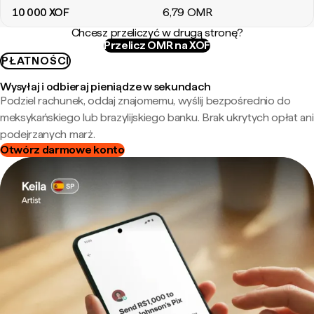
10 000
XOF
6
,79
OMR
Chcesz przeliczyć w drugą stronę?
Przelicz OMR na XOF
PŁATNOŚCI
Wysyłaj i odbieraj pieniądze w sekundach
Podziel rachunek, oddaj znajomemu, wyślij bezpośrednio do
meksykańskiego lub brazylijskiego banku. Brak ukrytych opłat ani
podejrzanych marż.
Otwórz darmowe konto