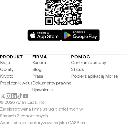
PRODUKT
FIRMA
POMOC
Kraje
Kariera
Centrum pomocy
Opłaty
Blog
Status
Krypto
Prasa
Pobierz aplikację Morse
Przelicznik walut
Dokumenty prawne
Ujawnienia
© 2026 Avian Labs, Inc
Zarejestrowana firma usług pieniężnych w
Stanach Zjednoczonych
Avian Labs jest autoryzowana jako CASP na