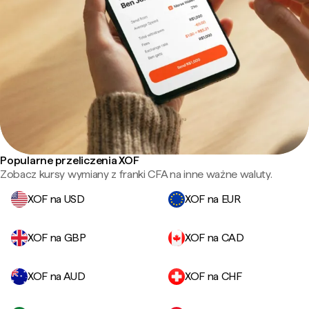
Popularne przeliczenia XOF
Zobacz kursy wymiany z franki CFA na inne ważne waluty.
XOF na USD
XOF na EUR
XOF na GBP
XOF na CAD
XOF na AUD
XOF na CHF