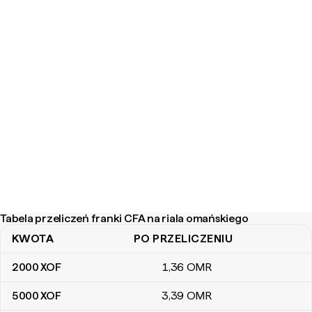
Tabela przeliczeń franki CFA na riala omańskiego
KWOTA
PO PRZELICZENIU
Tabela przeliczeń franki CFA na riala omańskiego
2000
XOF
1
,36
OMR
5000
XOF
3
,39
OMR