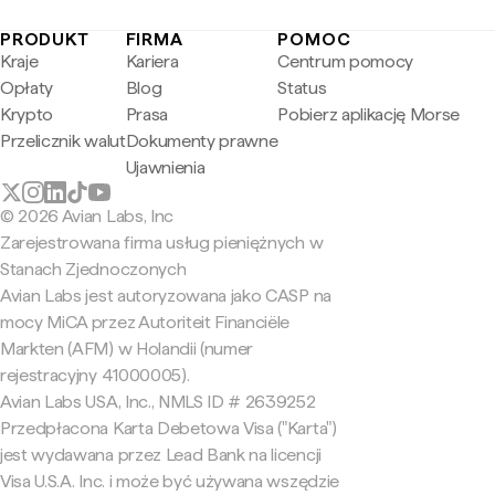
PRODUKT
FIRMA
POMOC
Kraje
Kariera
Centrum pomocy
Opłaty
Blog
Status
Krypto
Prasa
Pobierz aplikację Morse
Przelicznik walut
Dokumenty prawne
Ujawnienia
© 2026 Avian Labs, Inc
Zarejestrowana firma usług pieniężnych w
Stanach Zjednoczonych
Avian Labs jest autoryzowana jako CASP na
mocy MiCA przez Autoriteit Financiële
Markten (AFM) w Holandii (numer
rejestracyjny 41000005).
Avian Labs USA, Inc., NMLS ID # 2639252
Przedpłacona Karta Debetowa Visa ("Karta")
jest wydawana przez Lead Bank na licencji
Visa U.S.A. Inc. i może być używana wszędzie