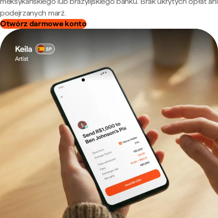
meksykańskiego lub brazylijskiego banku. Brak ukrytych opłat ani
podejrzanych marż.
Otwórz darmowe konto