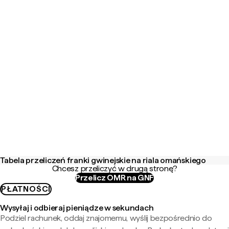
Tabela przeliczeń franki gwinejskie na riala omańskiego
Chcesz przeliczyć w drugą stronę?
Przelicz OMR na GNF
PŁATNOŚCI
Wysyłaj i odbieraj pieniądze w sekundach
Podziel rachunek, oddaj znajomemu, wyślij bezpośrednio do