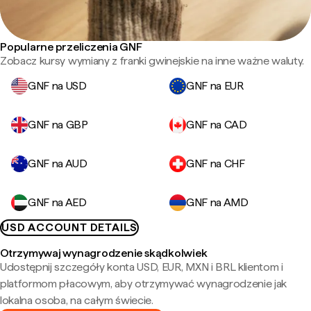
Popularne przeliczenia GNF
Zobacz kursy wymiany z franki gwinejskie na inne ważne waluty.
GNF na USD
GNF na EUR
GNF na GBP
GNF na CAD
GNF na AUD
GNF na CHF
GNF na AED
GNF na AMD
USD ACCOUNT DETAILS
Otrzymywaj wynagrodzenie skądkolwiek
Udostępnij szczegóły konta USD, EUR, MXN i BRL klientom i
platformom płacowym, aby otrzymywać wynagrodzenie jak
lokalna osoba, na całym świecie.