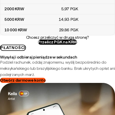
2000
KRW
5
,97
PGK
5000
KRW
14
,93
PGK
10 000
KRW
29
,86
PGK
Chcesz przeliczyć w drugą stronę?
Przelicz PGK na KRW
PŁATNOŚCI
Wysyłaj i odbieraj pieniądze w sekundach
Podziel rachunek, oddaj znajomemu, wyślij bezpośrednio do
meksykańskiego lub brazylijskiego banku. Brak ukrytych opłat ani
podejrzanych marż.
Otwórz darmowe konto