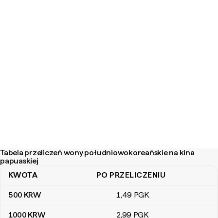
Tabela przeliczeń wony południowokoreańskie na kina
papuaskiej
KWOTA
PO PRZELICZENIU
Tabela przeliczeń wony południowokoreańskie na kina papuaskie
500
KRW
1
,49
PGK
1000
KRW
2
,99
PGK