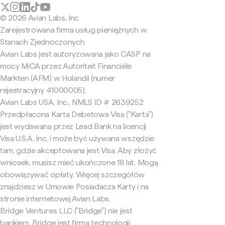
© 2026 Avian Labs, Inc
Zarejestrowana firma usług pieniężnych w
Stanach Zjednoczonych
Avian Labs jest autoryzowana jako CASP na
mocy MiCA przez Autoriteit Financiële
Markten (AFM) w Holandii (numer
rejestracyjny 41000005).
Avian Labs USA, Inc., NMLS ID # 2639252
Przedpłacona Karta Debetowa Visa ("Karta")
jest wydawana przez Lead Bank na licencji
Visa U.S.A. Inc. i może być używana wszędzie
tam, gdzie akceptowana jest Visa. Aby złożyć
wniosek, musisz mieć ukończone 18 lat. Mogą
obowiązywać opłaty. Więcej szczegółów
znajdziesz w Umowie Posiadacza Karty i na
stronie internetowej Avian Labs.
Bridge Ventures LLC ("Bridge") nie jest
bankiem. Bridge jest firmą technologii