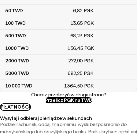
50
TWD
6
,82
PGK
100
TWD
13
,65
PGK
500
TWD
68
,23
PGK
1000
TWD
136
,45
PGK
2000
TWD
272
,90
PGK
5000
TWD
682
,25
PGK
10 000
TWD
1364
,50
PGK
Chcesz przeliczyć w drugą stronę?
Przelicz PGK na TWD
PŁATNOŚCI
Wysyłaj i odbieraj pieniądze w sekundach
Podziel rachunek, oddaj znajomemu, wyślij bezpośrednio do
meksykańskiego lub brazylijskiego banku. Brak ukrytych opłat ani