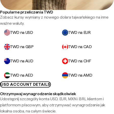
Popularne przeliczenia TWD
Zobacz kursy wymiany z nowego dolara tajwańskiego na inne
ważne waluty.
TWD na USD
TWD na EUR
TWD na GBP
TWD na CAD
TWD na AUD
TWD na CHF
TWD na AED
TWD na AMD
USD ACCOUNT DETAILS
Otrzymywaj wynagrodzenie skądkolwiek
Udostępnij szczegóły konta USD, EUR, MXN i BRL klientom i
platformom płacowym, aby otrzymywać wynagrodzenie jak
lokalna osoba, na całym świecie.