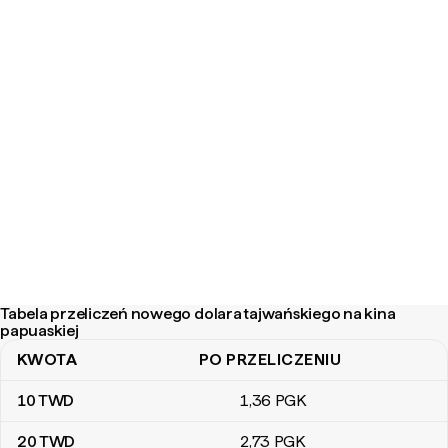
Tabela przeliczeń nowego dolara tajwańskiego na kina
papuaskiej
KWOTA
PO PRZELICZENIU
Tabela przeliczeń nowego dolara tajwańskiego na kina papuaskie
10
TWD
1
,36
PGK
20
TWD
2
,73
PGK