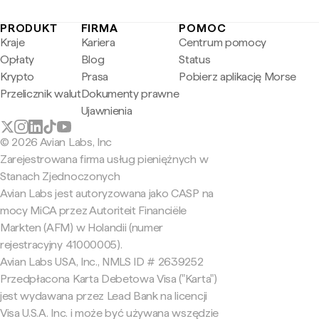
PRODUKT
FIRMA
POMOC
Kraje
Kariera
Centrum pomocy
Opłaty
Blog
Status
Krypto
Prasa
Pobierz aplikację Morse
Przelicznik walut
Dokumenty prawne
Ujawnienia
© 2026 Avian Labs, Inc
Zarejestrowana firma usług pieniężnych w
Stanach Zjednoczonych
Avian Labs jest autoryzowana jako CASP na
mocy MiCA przez Autoriteit Financiële
Markten (AFM) w Holandii (numer
rejestracyjny 41000005).
Avian Labs USA, Inc., NMLS ID # 2639252
Przedpłacona Karta Debetowa Visa ("Karta")
jest wydawana przez Lead Bank na licencji
Visa U.S.A. Inc. i może być używana wszędzie