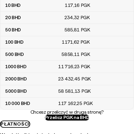
10
BHD
117
,16
PGK
20
BHD
234
,32
PGK
50
BHD
585
,81
PGK
100
BHD
1171
,62
PGK
500
BHD
5858
,11
PGK
1000
BHD
11 716
,23
PGK
2000
BHD
23 432
,45
PGK
5000
BHD
58 581
,13
PGK
10 000
BHD
117 162
,25
PGK
Chcesz przeliczyć w drugą stronę?
Przelicz PGK na BHD
PŁATNOŚCI