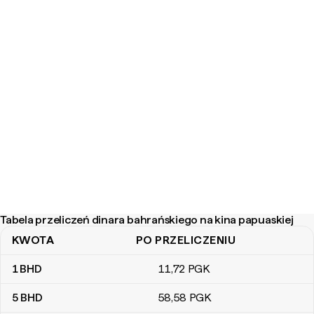
Tabela przeliczeń dinara bahrańskiego na kina papuaskiej
KWOTA
PO PRZELICZENIU
Tabela przeliczeń dinara bahrańskiego na kina papuaskiej
1
BHD
11
,72
PGK
5
BHD
58
,58
PGK