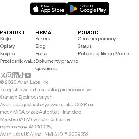
PRODUKT
FIRMA
POMOC
Kraje
Kariera
Centrum pomocy
Opłaty
Blog
Status
Krypto
Prasa
Pobierz aplikację Morse
Przelicznik walut
Dokumenty prawne
Ujawnienia
© 2026 Avian Labs, Inc
Zarejestrowana firma usług pieniężnych w
Stanach Zjednoczonych
Avian Labs jest autoryzowana jako CASP na
mocy MiCA przez Autoriteit Financiële
Markten (AFM) w Holandii (numer
rejestracyjny 41000005).
Avian Labs USA, Inc., NMLS ID # 2639252