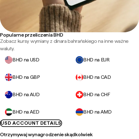
Popularne przeliczenia BHD
Zobacz kursy wymiany z dinara bahrańskiego na inne ważne
waluty.
BHD na USD
BHD na EUR
BHD na GBP
BHD na CAD
BHD na AUD
BHD na CHF
BHD na AED
BHD na AMD
USD ACCOUNT DETAILS
Otrzymywaj wynagrodzenie skądkolwiek