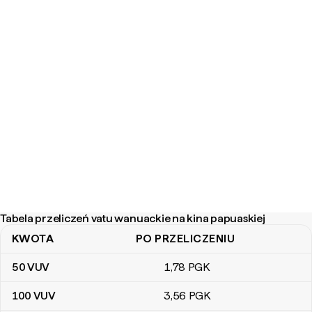
Tabela przeliczeń vatu wanuackie na kina papuaskiej
KWOTA
PO PRZELICZENIU
Tabela przeliczeń vatu wanuackie na kina papuaskiej
50
VUV
1
,78
PGK
100
VUV
3
,56
PGK