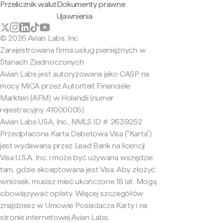
Przelicznik walut
Dokumenty prawne
Ujawnienia
© 2026 Avian Labs, Inc
Zarejestrowana firma usług pieniężnych w
Stanach Zjednoczonych
Avian Labs jest autoryzowana jako CASP na
mocy MiCA przez Autoriteit Financiële
Markten (AFM) w Holandii (numer
rejestracyjny 41000005).
Avian Labs USA, Inc., NMLS ID # 2639252
Przedpłacona Karta Debetowa Visa ("Karta")
jest wydawana przez Lead Bank na licencji
Visa U.S.A. Inc. i może być używana wszędzie
tam, gdzie akceptowana jest Visa. Aby złożyć
wniosek, musisz mieć ukończone 18 lat. Mogą
obowiązywać opłaty. Więcej szczegółów
znajdziesz w Umowie Posiadacza Karty i na
stronie internetowej Avian Labs.