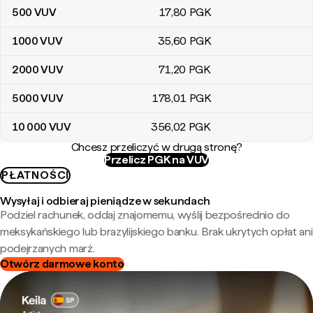
500
VUV
17
,80
PGK
1000
VUV
35
,60
PGK
2000
VUV
71
,20
PGK
5000
VUV
178
,01
PGK
10 000
VUV
356
,02
PGK
Chcesz przeliczyć w drugą stronę?
Przelicz PGK na VUV
PŁATNOŚCI
Wysyłaj i odbieraj pieniądze w sekundach
Podziel rachunek, oddaj znajomemu, wyślij bezpośrednio do
meksykańskiego lub brazylijskiego banku. Brak ukrytych opłat ani
podejrzanych marż.
Otwórz darmowe konto