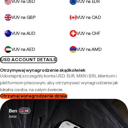
VUV na USD
VUV na EUR
VUV na GBP
VUV na CAD
VUV na AUD
VUV na CHF
VUV na AED
VUV na AMD
USD ACCOUNT DETAILS
Otrzymywaj wynagrodzenie skądkolwiek
Udostępnij szczegóły konta USD, EUR, MXN i BRL klientom i
platformom płacowym, aby otrzymywać wynagrodzenie jak
lokalna osoba, na całym świecie.
Otrzymaj wynagrodzenie dzisiaj