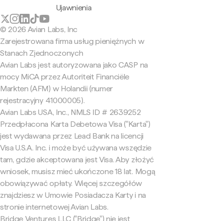
Ujawnienia
© 2026 Avian Labs, Inc
Zarejestrowana firma usług pieniężnych w
Stanach Zjednoczonych
Avian Labs jest autoryzowana jako CASP na
mocy MiCA przez Autoriteit Financiële
Markten (AFM) w Holandii (numer
rejestracyjny 41000005).
Avian Labs USA, Inc., NMLS ID # 2639252
Przedpłacona Karta Debetowa Visa ("Karta")
jest wydawana przez Lead Bank na licencji
Visa U.S.A. Inc. i może być używana wszędzie
tam, gdzie akceptowana jest Visa. Aby złożyć
wniosek, musisz mieć ukończone 18 lat. Mogą
obowiązywać opłaty. Więcej szczegółów
znajdziesz w Umowie Posiadacza Karty i na
stronie internetowej Avian Labs.
Bridge Ventures LLC ("Bridge") nie jest