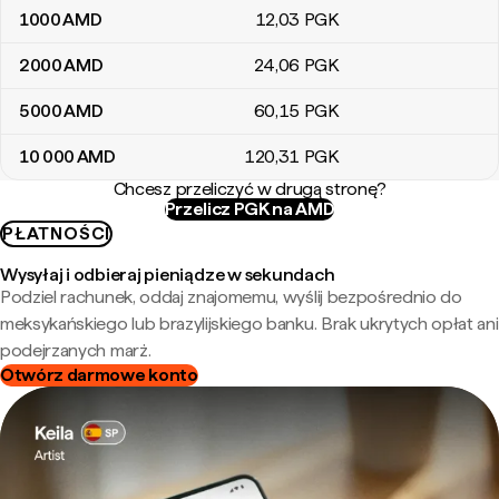
1000
AMD
12
,03
PGK
2000
AMD
24
,06
PGK
5000
AMD
60
,15
PGK
10 000
AMD
120
,31
PGK
Chcesz przeliczyć w drugą stronę?
Przelicz PGK na AMD
PŁATNOŚCI
Wysyłaj i odbieraj pieniądze w sekundach
Podziel rachunek, oddaj znajomemu, wyślij bezpośrednio do
meksykańskiego lub brazylijskiego banku. Brak ukrytych opłat ani
podejrzanych marż.
Otwórz darmowe konto