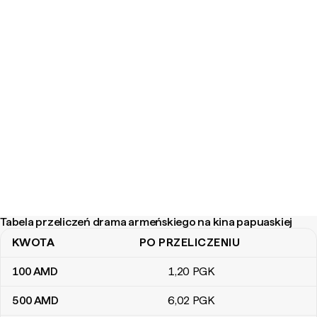
Tabela przeliczeń drama armeńskiego na kina papuaskiej
KWOTA
PO PRZELICZENIU
Tabela przeliczeń drama armeńskiego na kina papuaskiej
100
AMD
1
,20
PGK
500
AMD
6
,02
PGK