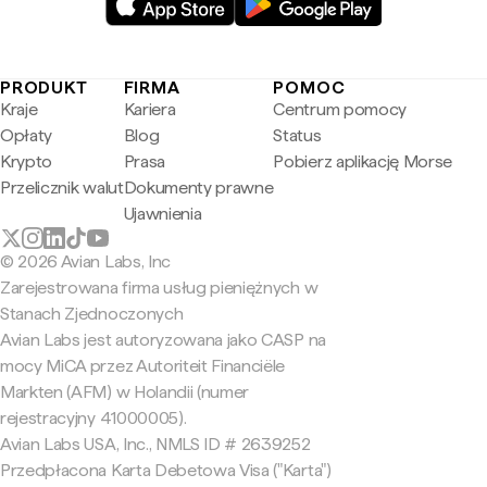
PRODUKT
FIRMA
POMOC
Kraje
Kariera
Centrum pomocy
Opłaty
Blog
Status
Krypto
Prasa
Pobierz aplikację Morse
Przelicznik walut
Dokumenty prawne
Ujawnienia
© 2026 Avian Labs, Inc
Zarejestrowana firma usług pieniężnych w
Stanach Zjednoczonych
Avian Labs jest autoryzowana jako CASP na
mocy MiCA przez Autoriteit Financiële
Markten (AFM) w Holandii (numer
rejestracyjny 41000005).
Avian Labs USA, Inc., NMLS ID # 2639252
Przedpłacona Karta Debetowa Visa ("Karta")