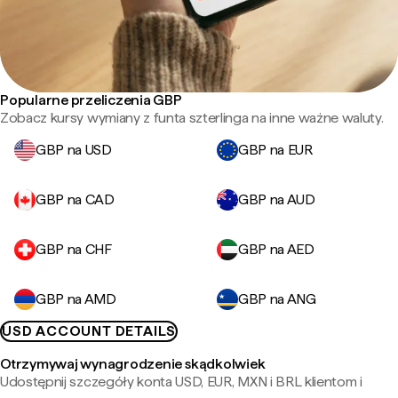
Popularne przeliczenia GBP
Zobacz kursy wymiany z funta szterlinga na inne ważne waluty.
GBP na USD
GBP na EUR
GBP na CAD
GBP na AUD
GBP na CHF
GBP na AED
GBP na AMD
GBP na ANG
USD ACCOUNT DETAILS
Otrzymywaj wynagrodzenie skądkolwiek
Udostępnij szczegóły konta USD, EUR, MXN i BRL klientom i