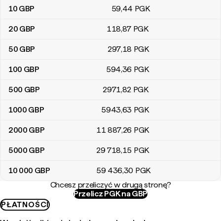
10
GBP
59
,44
PGK
20
GBP
118
,87
PGK
50
GBP
297
,18
PGK
100
GBP
594
,36
PGK
500
GBP
2971
,82
PGK
1000
GBP
5943
,63
PGK
2000
GBP
11 887
,26
PGK
5000
GBP
29 718
,15
PGK
10 000
GBP
59 436
,30
PGK
Chcesz przeliczyć w drugą stronę?
Przelicz PGK na GBP
PŁATNOŚCI