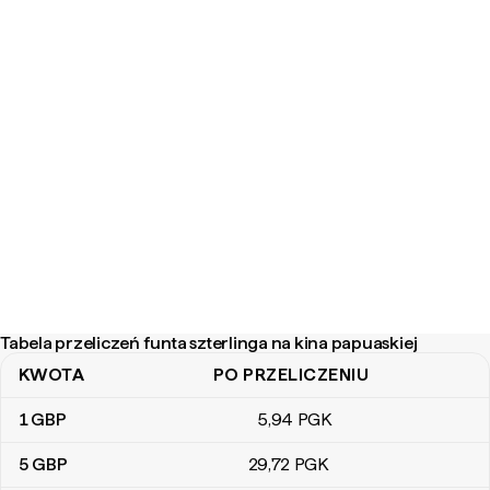
Tabela przeliczeń funta szterlinga na kina papuaskiej
KWOTA
PO PRZELICZENIU
Tabela przeliczeń funta szterlinga na kina papuaskiej
1
GBP
5
,94
PGK
5
GBP
29
,72
PGK