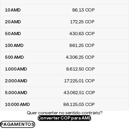
10
AMD
86
,13
COP
20
AMD
172
,25
COP
50
AMD
430
,63
COP
100
AMD
861
,25
COP
500
AMD
4.306
,25
COP
1.000
AMD
8.612
,50
COP
2.000
AMD
17.225
,01
COP
5.000
AMD
43.062
,51
COP
10.000
AMD
86.125
,03
COP
Quer converter no sentido contrário?
Converter COP para AMD
PAGAMENTOS