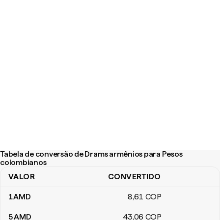
Tabela de conversão de Drams armênios para Pesos
colombianos
VALOR
CONVERTIDO
Tabela de conversão de Drams armênios para Pesos colombian
1
AMD
8
,61
COP
5
AMD
43
,06
COP