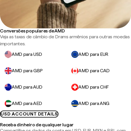
Conversões populares de AMD
Veja as taxas de câmbio de Drams armênios para outras moedas
importantes.
AMD para USD
AMD para EUR
AMD para GBP
AMD para CAD
AMD para AUD
AMD para CHF
AMD para AED
AMD para ANG
USD ACCOUNT DETAILS
Receba dinheiro de qualquer lugar
Compartilhe os dados da conta em USD, EUR, MXN e BRL com