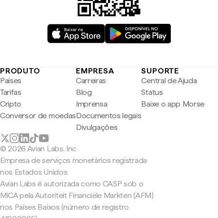
PRODUTO
EMPRESA
SUPORTE
Países
Carreiras
Central de Ajuda
Tarifas
Blog
Status
Cripto
Imprensa
Baixe o app Morse
Conversor de moedas
Documentos legais
Divulgações
© 2026 Avian Labs, Inc
Empresa de serviços monetários registrada
nos Estados Unidos
Avian Labs é autorizada como CASP sob o
MiCA pela Autoriteit Financiële Markten (AFM)
nos Países Baixos (número de registro