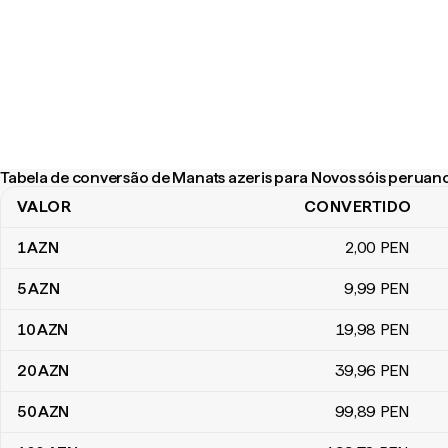
Tabela de conversão de Manats azeris para Novos sóis peruan
VALOR
CONVERTIDO
Tabela de conversão de Manats azeris para Novos sóis peruano
1
AZN
2
,00
PEN
5
AZN
9
,99
PEN
10
AZN
19
,98
PEN
20
AZN
39
,96
PEN
50
AZN
99
,89
PEN