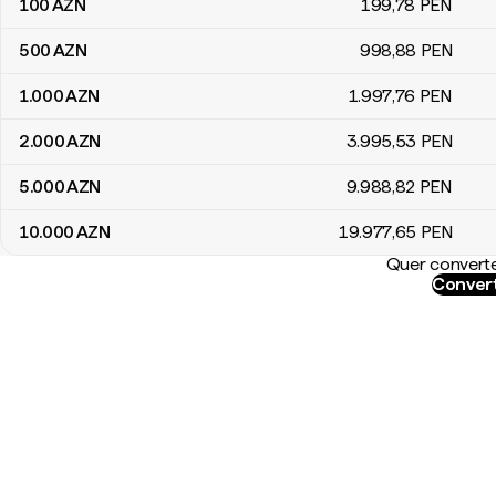
100
AZN
199
,78
PEN
500
AZN
998
,88
PEN
1.000
AZN
1.997
,76
PEN
2.000
AZN
3.995
,53
PEN
5.000
AZN
9.988
,82
PEN
10.000
AZN
19.977
,65
PEN
Quer converte
Convert