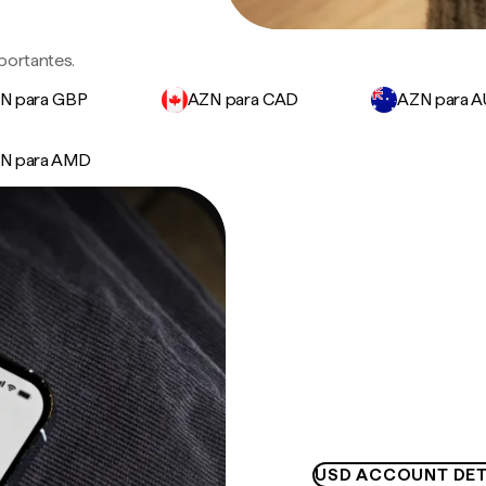
portantes.
N para GBP
AZN para CAD
AZN para 
N para AMD
USD ACCOUNT DET