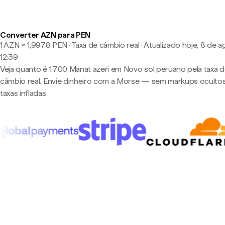
Converter AZN para PEN
1 AZN ≈ 1,9978 PEN · Taxa de câmbio real
·
Atualizado hoje, 8 de a
12:39
Veja quanto é 1.700 Manat azeri em Novo sol peruano pela taxa 
câmbio real. Envie dinheiro com a Morse — sem markups oculto
taxas infladas.