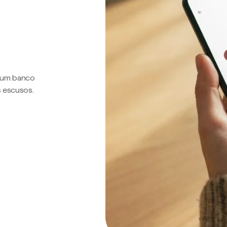
a um banco
s escusos.