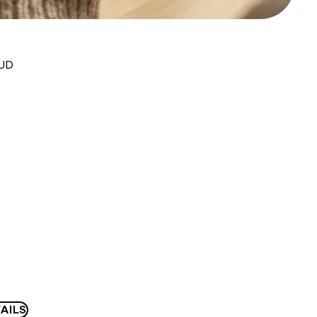
AUD
AILS