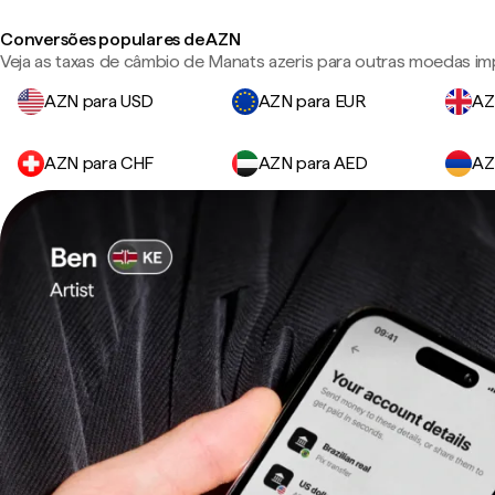
Conversões populares de AZN
Veja as taxas de câmbio de Manats azeris para outras moedas im
AZN para USD
AZN para EUR
AZ
AZN para CHF
AZN para AED
AZ