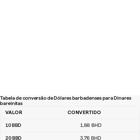
Tabela de conversão de Dólares barbadenses para Dinares
bareinitas
VALOR
CONVERTIDO
Tabela de conversão de Dólares barbadenses para Dinares barei
10
BBD
1
,88
BHD
20
BBD
3
,76
BHD