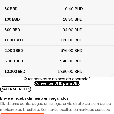
50
BBD
9
,40
BHD
100
BBD
18
,80
BHD
500
BBD
94
,00
BHD
1.000
BBD
188
,00
BHD
2.000
BBD
376
,00
BHD
5.000
BBD
940
,00
BHD
10.000
BBD
1.880
,00
BHD
Quer converter no sentido contrário?
Converter BHD para BBD
PAGAMENTOS
Envie e receba dinheiro em segundos
Divida uma conta, pague um amigo, envie direto para um banco
mexicano ou brasileiro. Sem taxas ocultas ou markups escusos.