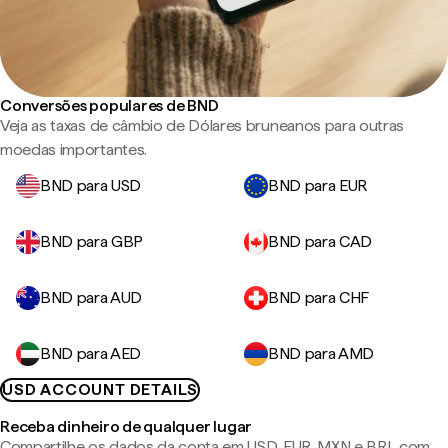
Conversões populares de BND
Veja as taxas de câmbio de Dólares bruneanos para outras
moedas importantes.
BND para USD
BND para EUR
BND para GBP
BND para CAD
BND para AUD
BND para CHF
BND para AED
BND para AMD
USD ACCOUNT DETAILS
Receba dinheiro de qualquer lugar
Compartilhe os dados da conta em USD, EUR, MXN e BRL com