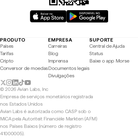
PRODUTO
EMPRESA
SUPORTE
Países
Carreiras
Central de Ajuda
Tarifas
Blog
Status
Cripto
Imprensa
Baixe o app Morse
Conversor de moedas
Documentos legais
Divulgações
© 2026 Avian Labs, Inc
Empresa de serviços monetários registrada
nos Estados Unidos
Avian Labs é autorizada como CASP sob o
MiCA pela Autoriteit Financiële Markten (AFM)
nos Países Baixos (número de registro
41000005).