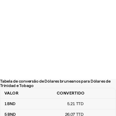
Tabela de conversão de Dólares bruneanos para Dólares de
Trinidad e Tobago
VALOR
CONVERTIDO
Tabela de conversão de Dólares bruneanos para Dólares de Trin
1
BND
5
,21
TTD
5
BND
26
,07
TTD