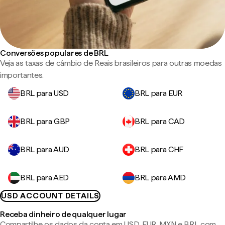
Conversões populares de BRL
Veja as taxas de câmbio de Reais brasileiros para outras moedas
importantes.
BRL para USD
BRL para EUR
BRL para GBP
BRL para CAD
BRL para AUD
BRL para CHF
BRL para AED
BRL para AMD
USD ACCOUNT DETAILS
Receba dinheiro de qualquer lugar
Compartilhe os dados da conta em USD, EUR, MXN e BRL com