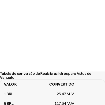
Tabela de conversão de Reais brasileiros para Vatus de
Vanuatu
VALOR
CONVERTIDO
Tabela de conversão de Reais brasileiros para Vatus de Vanuatu
1
BRL
23
,47
VUV
5
BRL
117
,34
VUV