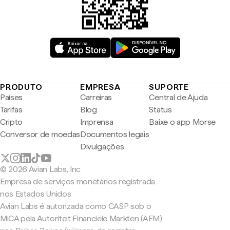
PRODUTO
EMPRESA
SUPORTE
Países
Carreiras
Central de Ajuda
Tarifas
Blog
Status
Cripto
Imprensa
Baixe o app Morse
Conversor de moedas
Documentos legais
Divulgações
© 2026 Avian Labs, Inc
Empresa de serviços monetários registrada
nos Estados Unidos
Avian Labs é autorizada como CASP sob o
MiCA pela Autoriteit Financiële Markten (AFM)