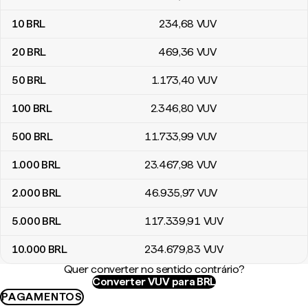
10
BRL
234
,68
VUV
20
BRL
469
,36
VUV
50
BRL
1.173
,40
VUV
100
BRL
2.346
,80
VUV
500
BRL
11.733
,99
VUV
1.000
BRL
23.467
,98
VUV
2.000
BRL
46.935
,97
VUV
5.000
BRL
117.339
,91
VUV
10.000
BRL
234.679
,83
VUV
Quer converter no sentido contrário?
Converter VUV para BRL
PAGAMENTOS