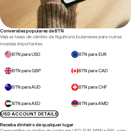
Conversões populares de BTN
Veja as taxas de câmbio de Ngultruns butaneses para outras
moedas importantes.
BTN para USD
BTN para EUR
BTN para GBP
BTN para CAD
BTN para AUD
BTN para CHF
BTN para AED
BTN para AMD
USD ACCOUNT DETAILS
Receba dinheiro de qualquer lugar
Compartilhe os dados da conta em USD, EUR, MXN e BRL com