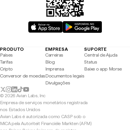
PRODUTO
EMPRESA
SUPORTE
Países
Carreiras
Central de Ajuda
Tarifas
Blog
Status
Cripto
Imprensa
Baixe o app Morse
Conversor de moedas
Documentos legais
Divulgações
© 2026 Avian Labs, Inc
Empresa de serviços monetários registrada
nos Estados Unidos
Avian Labs é autorizada como CASP sob o
MiCA pela Autoriteit Financiële Markten (AFM)