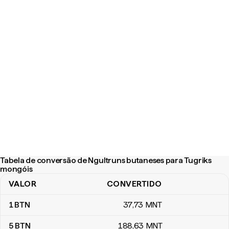
Tabela de conversão de Ngultruns butaneses para Tugriks
mongóis
VALOR
CONVERTIDO
Tabela de conversão de Ngultruns butaneses para Tugriks mong
1
BTN
37
,73
MNT
5
BTN
188
,63
MNT