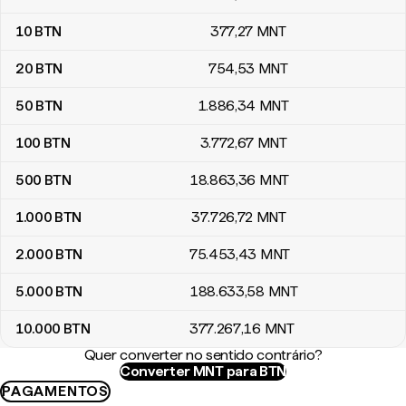
10
BTN
377
,27
MNT
20
BTN
754
,53
MNT
50
BTN
1.886
,34
MNT
100
BTN
3.772
,67
MNT
500
BTN
18.863
,36
MNT
1.000
BTN
37.726
,72
MNT
2.000
BTN
75.453
,43
MNT
5.000
BTN
188.633
,58
MNT
10.000
BTN
377.267
,16
MNT
Quer converter no sentido contrário?
Converter MNT para BTN
PAGAMENTOS