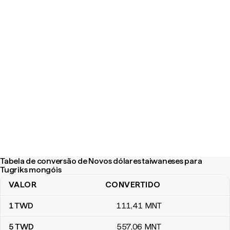
Tabela de conversão de Novos dólares taiwaneses para
Tugriks mongóis
VALOR
CONVERTIDO
Tabela de conversão de Novos dólares taiwaneses para Tugriks
1
TWD
111
,41
MNT
5
TWD
557
,06
MNT