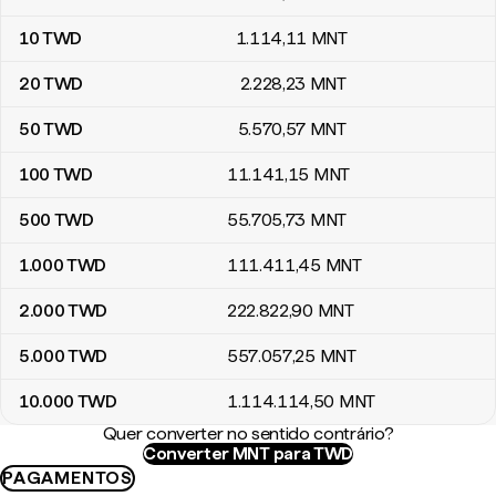
10
TWD
1.114
,11
MNT
20
TWD
2.228
,23
MNT
50
TWD
5.570
,57
MNT
100
TWD
11.141
,15
MNT
500
TWD
55.705
,73
MNT
1.000
TWD
111.411
,45
MNT
2.000
TWD
222.822
,90
MNT
5.000
TWD
557.057
,25
MNT
10.000
TWD
1.114.114
,50
MNT
Quer converter no sentido contrário?
Converter MNT para TWD
PAGAMENTOS