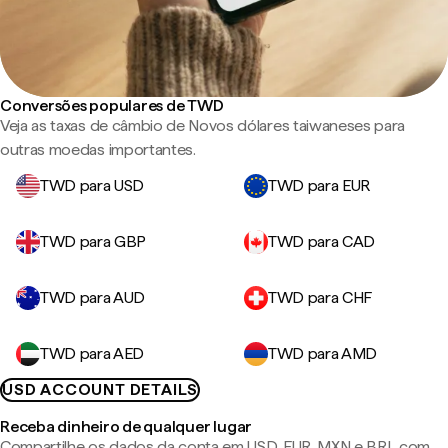
Conversões populares de TWD
Veja as taxas de câmbio de Novos dólares taiwaneses para
outras moedas importantes.
TWD para USD
TWD para EUR
TWD para GBP
TWD para CAD
TWD para AUD
TWD para CHF
TWD para AED
TWD para AMD
USD ACCOUNT DETAILS
Receba dinheiro de qualquer lugar
Compartilhe os dados da conta em USD, EUR, MXN e BRL com