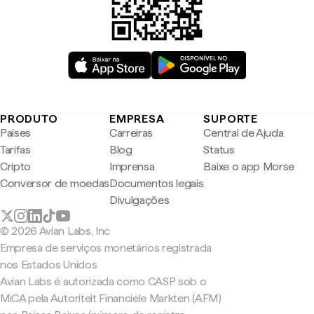
PRODUTO
EMPRESA
SUPORTE
Países
Carreiras
Central de Ajuda
Tarifas
Blog
Status
Cripto
Imprensa
Baixe o app Morse
Conversor de moedas
Documentos legais
Divulgações
© 2026 Avian Labs, Inc
Empresa de serviços monetários registrada
nos Estados Unidos
Avian Labs é autorizada como CASP sob o
MiCA pela Autoriteit Financiële Markten (AFM)