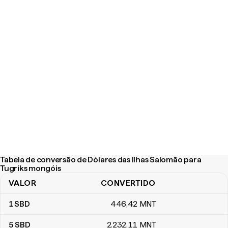
Tabela de conversão de Dólares das Ilhas Salomão para
Tugriks mongóis
VALOR
CONVERTIDO
Tabela de conversão de Dólares das Ilhas Salomão para Tugriks
1
SBD
446
,42
MNT
5
SBD
2.232
,11
MNT