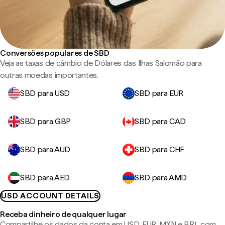
Conversões populares de SBD
Veja as taxas de câmbio de Dólares das Ilhas Salomão para
outras moedas importantes.
SBD para USD
SBD para EUR
SBD para GBP
SBD para CAD
SBD para AUD
SBD para CHF
SBD para AED
SBD para AMD
USD ACCOUNT DETAILS
Receba dinheiro de qualquer lugar
Compartilhe os dados da conta em USD, EUR, MXN e BRL com