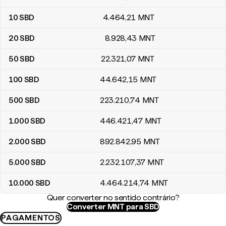
10
SBD
4.464
,21
MNT
20
SBD
8.928
,43
MNT
50
SBD
22.321
,07
MNT
100
SBD
44.642
,15
MNT
500
SBD
223.210
,74
MNT
1.000
SBD
446.421
,47
MNT
2.000
SBD
892.842
,95
MNT
5.000
SBD
2.232.107
,37
MNT
10.000
SBD
4.464.214
,74
MNT
Quer converter no sentido contrário?
Converter MNT para SBD
PAGAMENTOS