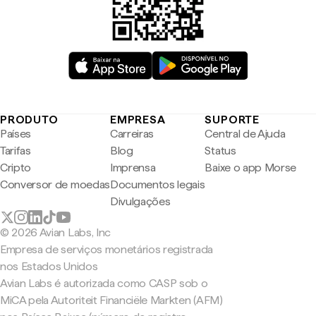
PRODUTO
EMPRESA
SUPORTE
Países
Carreiras
Central de Ajuda
Tarifas
Blog
Status
Cripto
Imprensa
Baixe o app Morse
Conversor de moedas
Documentos legais
Divulgações
© 2026 Avian Labs, Inc
Empresa de serviços monetários registrada
nos Estados Unidos
Avian Labs é autorizada como CASP sob o
MiCA pela Autoriteit Financiële Markten (AFM)