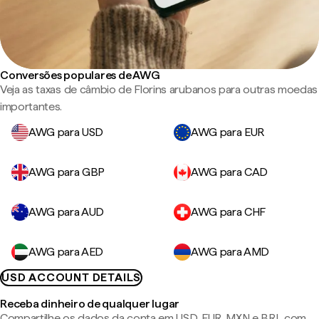
Conversões populares de AWG
Veja as taxas de câmbio de Florins arubanos para outras moedas
importantes.
AWG para USD
AWG para EUR
AWG para GBP
AWG para CAD
AWG para AUD
AWG para CHF
AWG para AED
AWG para AMD
USD ACCOUNT DETAILS
Receba dinheiro de qualquer lugar
Compartilhe os dados da conta em USD, EUR, MXN e BRL com