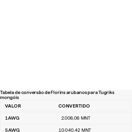
Tabela de conversão de Florins arubanos para Tugriks
mongóis
VALOR
CONVERTIDO
Tabela de conversão de Florins arubanos para Tugriks mongóis
1
AWG
2.008
,08
MNT
5
AWG
10.040
,42
MNT