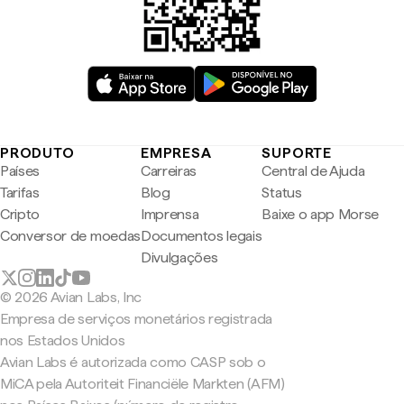
PRODUTO
EMPRESA
SUPORTE
Países
Carreiras
Central de Ajuda
Tarifas
Blog
Status
Cripto
Imprensa
Baixe o app Morse
Conversor de moedas
Documentos legais
Divulgações
© 2026 Avian Labs, Inc
Empresa de serviços monetários registrada
nos Estados Unidos
Avian Labs é autorizada como CASP sob o
MiCA pela Autoriteit Financiële Markten (AFM)