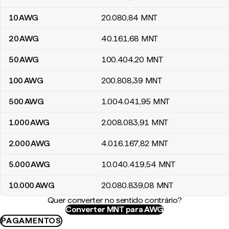
10
AWG
20.080
,84
MNT
20
AWG
40.161
,68
MNT
50
AWG
100.404
,20
MNT
100
AWG
200.808
,39
MNT
500
AWG
1.004.041
,95
MNT
1.000
AWG
2.008.083
,91
MNT
2.000
AWG
4.016.167
,82
MNT
5.000
AWG
10.040.419
,54
MNT
10.000
AWG
20.080.839
,08
MNT
Quer converter no sentido contrário?
Converter MNT para AWG
PAGAMENTOS