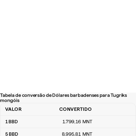
Tabela de conversão de Dólares barbadenses para Tugriks
mongóis
VALOR
CONVERTIDO
Tabela de conversão de Dólares barbadenses para Tugriks mong
1
BBD
1.799
,16
MNT
5
BBD
8.995
,81
MNT