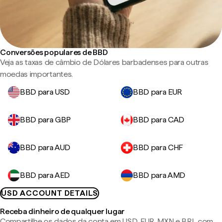
Conversões populares de BBD
Veja as taxas de câmbio de Dólares barbadenses para outras
moedas importantes.
BBD para USD
BBD para EUR
BBD para GBP
BBD para CAD
BBD para AUD
BBD para CHF
BBD para AED
BBD para AMD
USD ACCOUNT DETAILS
Receba dinheiro de qualquer lugar
Compartilhe os dados da conta em USD, EUR, MXN e BRL com