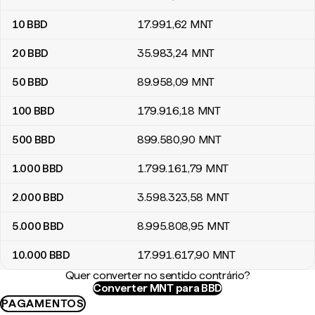
10
BBD
17.991
,62
MNT
20
BBD
35.983
,24
MNT
50
BBD
89.958
,09
MNT
100
BBD
179.916
,18
MNT
500
BBD
899.580
,90
MNT
1.000
BBD
1.799.161
,79
MNT
2.000
BBD
3.598.323
,58
MNT
5.000
BBD
8.995.808
,95
MNT
10.000
BBD
17.991.617
,90
MNT
Quer converter no sentido contrário?
Converter MNT para BBD
PAGAMENTOS