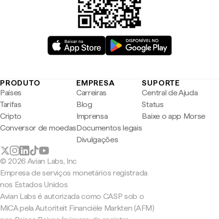
PRODUTO
EMPRESA
SUPORTE
Países
Carreiras
Central de Ajuda
Tarifas
Blog
Status
Cripto
Imprensa
Baixe o app Morse
Conversor de moedas
Documentos legais
Divulgações
© 2026 Avian Labs, Inc
Empresa de serviços monetários registrada
nos Estados Unidos
Avian Labs é autorizada como CASP sob o
MiCA pela Autoriteit Financiële Markten (AFM)