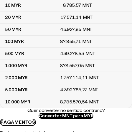
10
MYR
8.785
,57
MNT
20
MYR
17.571
,14
MNT
50
MYR
43.927
,85
MNT
100
MYR
87.855
,71
MNT
500
MYR
439.278
,53
MNT
1.000
MYR
878.557
,05
MNT
2.000
MYR
1.757.114
,11
MNT
5.000
MYR
4.392.785
,27
MNT
10.000
MYR
8.785.570
,54
MNT
Quer converter no sentido contrário?
Converter MNT para MYR
PAGAMENTOS