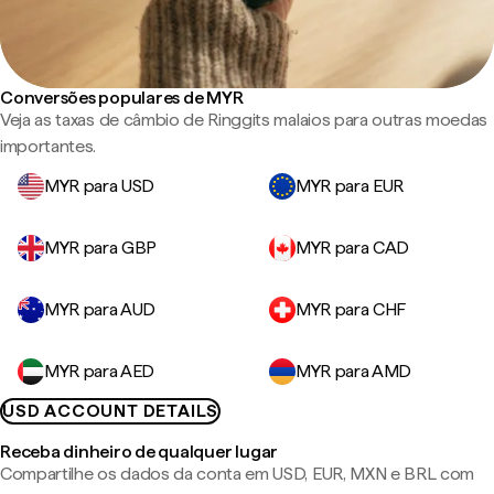
Conversões populares de MYR
Veja as taxas de câmbio de Ringgits malaios para outras moedas
importantes.
MYR para USD
MYR para EUR
MYR para GBP
MYR para CAD
MYR para AUD
MYR para CHF
MYR para AED
MYR para AMD
USD ACCOUNT DETAILS
Receba dinheiro de qualquer lugar
Compartilhe os dados da conta em USD, EUR, MXN e BRL com