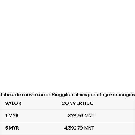
Tabela de conversão de Ringgits malaios para Tugriks mongóis
VALOR
CONVERTIDO
Tabela de conversão de Ringgits malaios para Tugriks mongóis
1
MYR
878
,56
MNT
5
MYR
4.392
,79
MNT