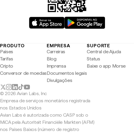
PRODUTO
EMPRESA
SUPORTE
Países
Carreiras
Central de Ajuda
Tarifas
Blog
Status
Cripto
Imprensa
Baixe o app Morse
Conversor de moedas
Documentos legais
Divulgações
© 2026 Avian Labs, Inc
Empresa de serviços monetários registrada
nos Estados Unidos
Avian Labs é autorizada como CASP sob o
MiCA pela Autoriteit Financiële Markten (AFM)
nos Países Baixos (número de registro