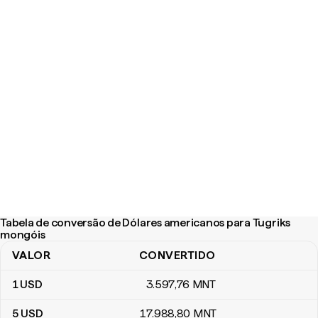
Tabela de conversão de Dólares americanos para Tugriks
mongóis
VALOR
CONVERTIDO
Tabela de conversão de Dólares americanos para Tugriks mongó
1
USD
3.597
,76
MNT
5
USD
17.988
,80
MNT