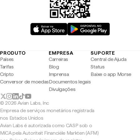
PRODUTO
EMPRESA
SUPORTE
Países
Carreiras
Central de Ajuda
Tarifas
Blog
Status
Cripto
Imprensa
Baixe o app Morse
Conversor de moedas
Documentos legais
Divulgações
© 2026 Avian Labs, Inc
Empresa de serviços monetários registrada
nos Estados Unidos
Avian Labs é autorizada como CASP sob o
MiCA pela Autoriteit Financiële Markten (AFM)