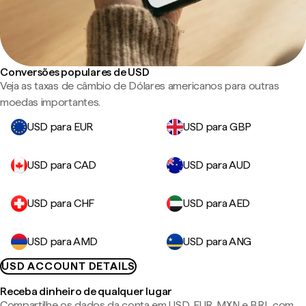
Conversões populares de USD
Veja as taxas de câmbio de Dólares americanos para outras
moedas importantes.
USD para EUR
USD para GBP
USD para CAD
USD para AUD
USD para CHF
USD para AED
USD para AMD
USD para ANG
USD ACCOUNT DETAILS
Receba dinheiro de qualquer lugar
Compartilhe os dados da conta em USD, EUR, MXN e BRL com