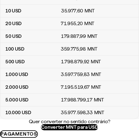
10
USD
35.977
,60
MNT
20
USD
71.955
,20
MNT
50
USD
179.887
,99
MNT
100
USD
359.775
,98
MNT
500
USD
1.798.879
,92
MNT
1.000
USD
3.597.759
,83
MNT
2.000
USD
7.195.519
,67
MNT
5.000
USD
17.988.799
,17
MNT
10.000
USD
35.977.598
,33
MNT
Quer converter no sentido contrário?
Converter MNT para USD
PAGAMENTOS