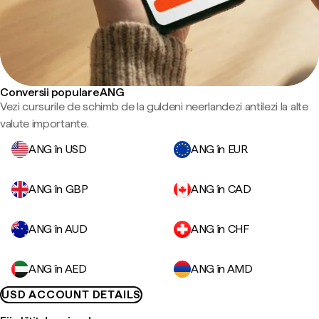
Conversii populare ANG
Vezi cursurile de schimb de la guldeni neerlandezi antilezi la alte
valute importante.
ANG în USD
ANG în EUR
ANG în GBP
ANG în CAD
ANG în AUD
ANG în CHF
ANG în AED
ANG în AMD
USD ACCOUNT DETAILS