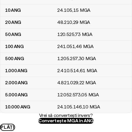
10
ANG
24.105
,15
MGA
20
ANG
48.210
,29
MGA
50
ANG
120.525
,73
MGA
100
ANG
241.051
,46
MGA
500
ANG
1.205.257
,30
MGA
1.000
ANG
2.410.514
,61
MGA
2.000
ANG
4.821.029
,22
MGA
5.000
ANG
12.052.573
,05
MGA
10.000
ANG
24.105.146
,10
MGA
Vrei să convertești invers?
Convertește MGA în ANG
PLĂȚI