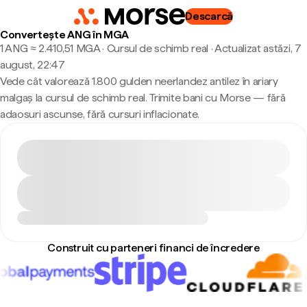
Descarcă
Convertește ANG în MGA
1 ANG ≈ 2.410,51 MGA · Cursul de schimb real
·
Actualizat astăzi, 7
august, 22:47
Vede cât valorează 1.800 gulden neerlandez antilez în ariary
malgaș la cursul de schimb real. Trimite bani cu Morse — fără
adaosuri ascunse, fără cursuri inflacionate.
Construit cu parteneri financi de încredere