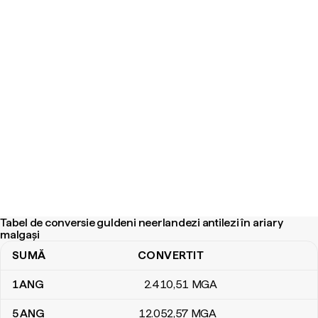
Tabel de conversie guldeni neerlandezi antilezi în ariary
malgași
SUMĂ
CONVERTIT
Tabel de conversie guldeni neerlandezi antilezi în ariary malgași
1
ANG
2.410
,51
MGA
5
ANG
12.052
,57
MGA