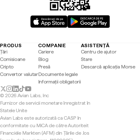
PRODUS
COMPANIE
ASISTENȚĂ
Țări
Cariere
Centru de ajutor
Comisioane
Blog
Stare
Cripto
Presă
Descarcă aplicația Morse
Convertor valutar
Documente legale
Informații obligatorii
© 2026 Avian Labs, Inc
Furnizor de servicii monetare înregistrat în
Statele Unite
Avian Labs este autorizată ca CASP în
conformitate cu MiCA de către Autoriteit
Financiële Markten (AFM) din Țările de Jos