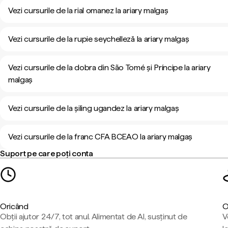
Vezi cursurile de la rial omanez la ariary malgaș
Vezi cursurile de la rupie seychelleză la ariary malgaș
Vezi cursurile de la dobra din São Tomé și Príncipe la ariary
malgaș
Vezi cursurile de la șiling ugandez la ariary malgaș
Vezi cursurile de la franc CFA BCEAO la ariary malgaș
Suport pe care poți conta
Oricând
O
Obții ajutor 24/7, tot anul. Alimentat de AI, susținut de
V