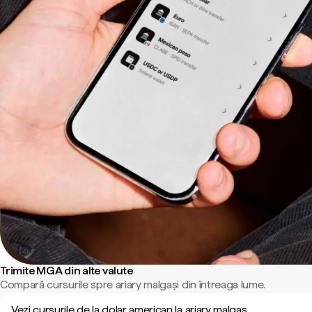
Trimite MGA din alte valute
Compară cursurile spre ariary malgași din întreaga lume.
Vezi cursurile de la dolar american la ariary malgaș