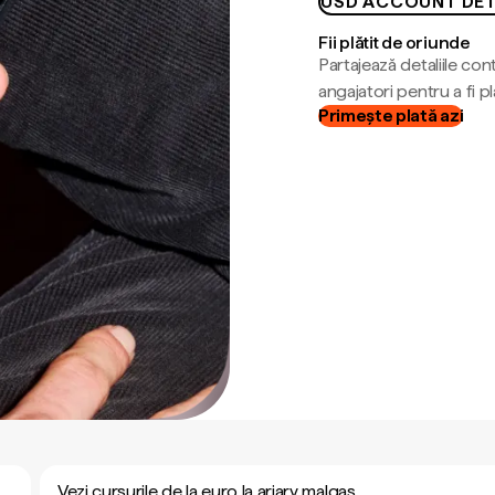
USD ACCOUNT DET
Fii plătit de oriunde
Partajează detaliile cont
angajatori pentru a fi plă
Primește plată azi
Vezi cursurile de la euro la ariary malgaș