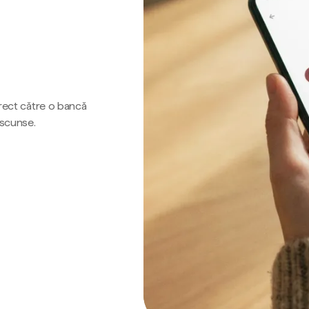
irect către o bancă
ascunse.