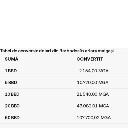
Tabel de conversie dolari din Barbados în ariary malgași
SUMĂ
CONVERTIT
Tabel de conversie dolari din Barbados în ariary malgași
1
BBD
2.154
,00
MGA
5
BBD
10.770
,00
MGA
10
BBD
21.540
,00
MGA
20
BBD
43.080
,01
MGA
50
BBD
107.700
,02
MGA