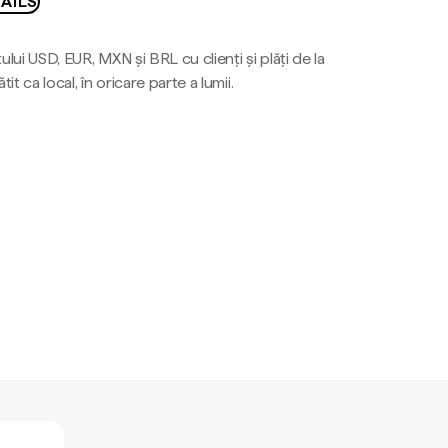
AILS
ului USD, EUR, MXN și BRL cu clienți și plăți de la
tit ca local, în oricare parte a lumii.