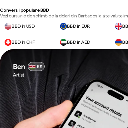
Conversii populare BBD
Vezi cursurile de schimb de la dolari din Barbados la alte valute i
BBD în USD
BBD în EUR
BB
BBD în CHF
BBD în AED
BB