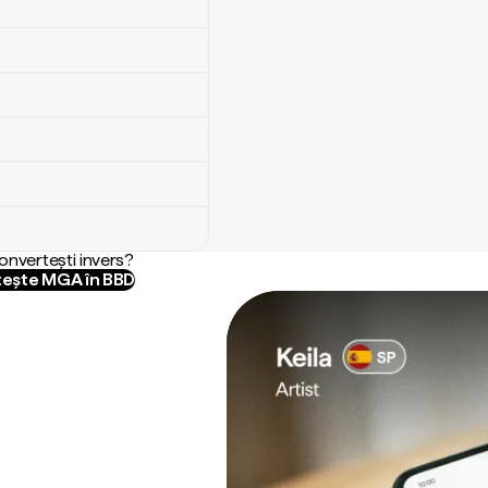
convertești invers?
ește MGA în BBD