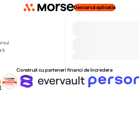
Descarcă aplicația
ursul
ără
Construit cu parteneri financi de încredere