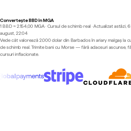
Convertește BBD în MGA
1 BBD ≈ 2.154,00 MGA · Cursul de schimb real
·
Actualizat astăzi, 6
august, 22:04
Vede cât valorează 2.000 dolar din Barbados în ariary malgaș la c
de schimb real. Trimite bani cu Morse — fără adaosuri ascunse, f
cursuri inflacionate.