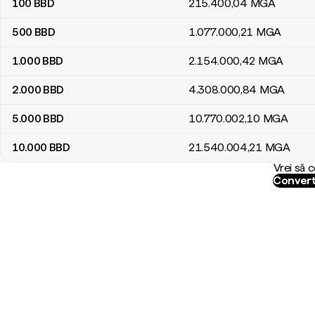
100
BBD
215.400
,04
MGA
500
BBD
1.077.000
,21
MGA
1.000
BBD
2.154.000
,42
MGA
2.000
BBD
4.308.000
,84
MGA
5.000
BBD
10.770.002
,10
MGA
10.000
BBD
21.540.004
,21
MGA
Vrei să 
Convert