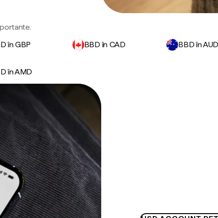
mportante.
D în GBP
BBD în CAD
BBD în AU
D în AMD