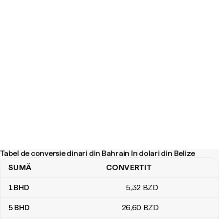
Tabel de conversie dinari din Bahrain în dolari din Belize
SUMĂ
CONVERTIT
Tabel de conversie dinari din Bahrain în dolari din Belize
1
BHD
5
,32
BZD
5
BHD
26
,60
BZD