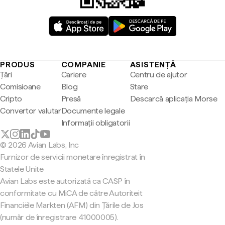
PRODUS
COMPANIE
ASISTENȚĂ
Țări
Cariere
Centru de ajutor
Comisioane
Blog
Stare
Cripto
Presă
Descarcă aplicația Morse
Convertor valutar
Documente legale
Informații obligatorii
© 2026 Avian Labs, Inc
Furnizor de servicii monetare înregistrat în
Statele Unite
Avian Labs este autorizată ca CASP în
conformitate cu MiCA de către Autoriteit
Financiële Markten (AFM) din Țările de Jos
(număr de înregistrare 41000005).