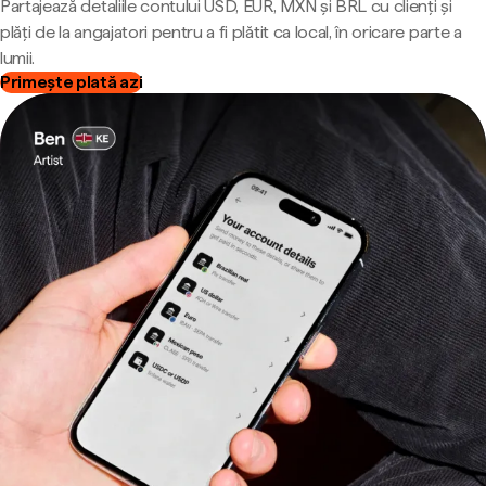
Partajează detaliile contului USD, EUR, MXN și BRL cu clienți și
plăți de la angajatori pentru a fi plătit ca local, în oricare parte a
lumii.
Primește plată azi