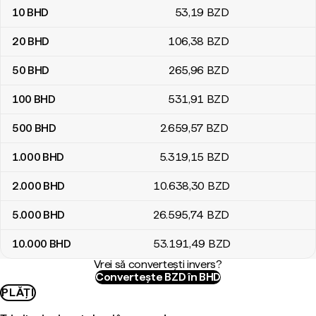
10
BHD
53
,19
BZD
20
BHD
106
,38
BZD
50
BHD
265
,96
BZD
100
BHD
531
,91
BZD
500
BHD
2.659
,57
BZD
1.000
BHD
5.319
,15
BZD
2.000
BHD
10.638
,30
BZD
5.000
BHD
26.595
,74
BZD
10.000
BHD
53.191
,49
BZD
Vrei să convertești invers?
Convertește BZD în BHD
PLĂȚI