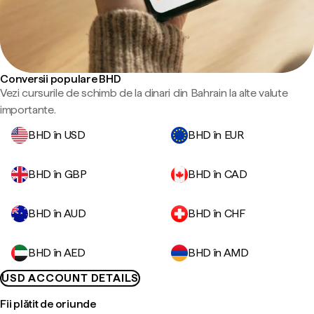
Conversii populare BHD
Vezi cursurile de schimb de la dinari din Bahrain la alte valute
importante.
BHD în USD
BHD în EUR
BHD în GBP
BHD în CAD
BHD în AUD
BHD în CHF
BHD în AED
BHD în AMD
USD ACCOUNT DETAILS
Fii plătit de oriunde