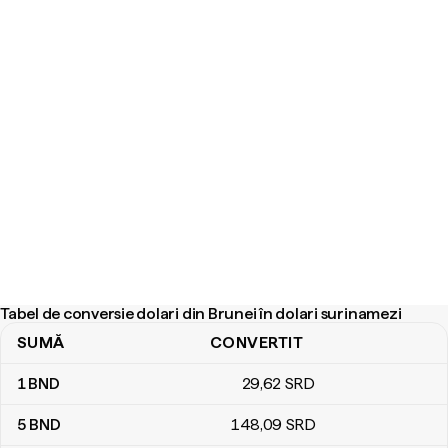
Tabel de conversie dolari din Brunei în dolari surinamezi
SUMĂ
CONVERTIT
Tabel de conversie dolari din Brunei în dolari surinamezi
1
BND
29
,62
SRD
5
BND
148
,09
SRD