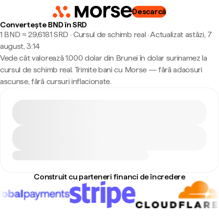
Descarcă
Convertește BND în SRD
1 BND ≈ 29,6181 SRD · Cursul de schimb real
·
Actualizat astăzi, 7
august, 3:14
Vede cât valorează 1.000 dolar din Brunei în dolar surinamez la
cursul de schimb real. Trimite bani cu Morse — fără adaosuri
ascunse, fără cursuri inflacionate.
Construit cu parteneri financi de încredere