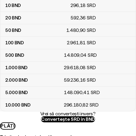
10
BND
296
,18
SRD
20
BND
592
,36
SRD
50
BND
1.480
,90
SRD
100
BND
2.961
,81
SRD
500
BND
14.809
,04
SRD
1.000
BND
29.618
,08
SRD
2.000
BND
59.236
,16
SRD
5.000
BND
148.090
,41
SRD
10.000
BND
296.180
,82
SRD
Vrei să convertești invers?
Convertește SRD în BND
PLĂȚI