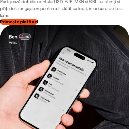
Partajează detaliile contului USD, EUR, MXN și BRL cu clienți și
plăți de la angajatori pentru a fi plătit ca local, în oricare parte a
lumii.
Primește plată azi