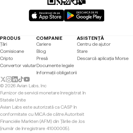
PRODUS
COMPANIE
ASISTENȚĂ
Țări
Cariere
Centru de ajutor
Comisioane
Blog
Stare
Cripto
Presă
Descarcă aplicația Morse
Convertor valutar
Documente legale
Informații obligatorii
© 2026 Avian Labs, Inc
Furnizor de servicii monetare înregistrat în
Statele Unite
Avian Labs este autorizată ca CASP în
conformitate cu MiCA de către Autoriteit
Financiële Markten (AFM) din Țările de Jos
(număr de înregistrare 41000005).