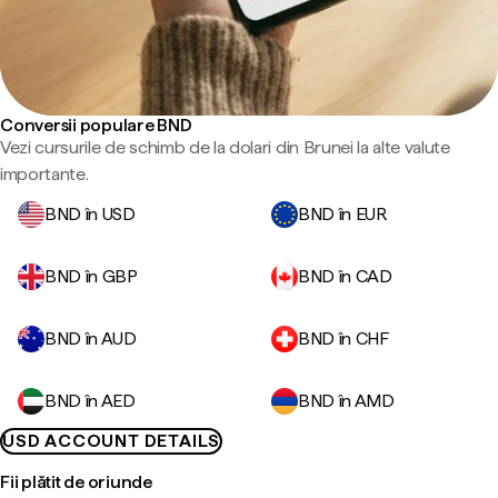
Conversii populare BND
Vezi cursurile de schimb de la dolari din Brunei la alte valute
importante.
BND în USD
BND în EUR
BND în GBP
BND în CAD
BND în AUD
BND în CHF
BND în AED
BND în AMD
USD ACCOUNT DETAILS
Fii plătit de oriunde