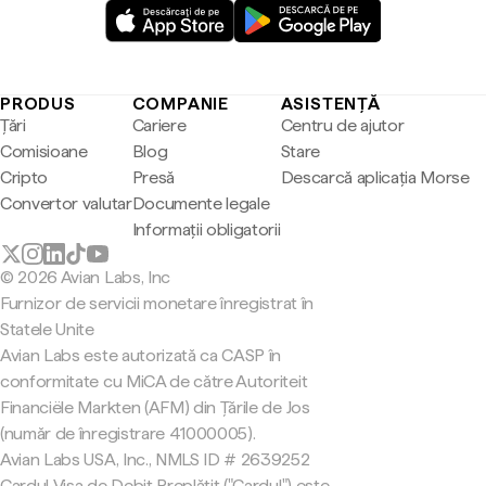
PRODUS
COMPANIE
ASISTENȚĂ
Țări
Cariere
Centru de ajutor
Comisioane
Blog
Stare
Cripto
Presă
Descarcă aplicația Morse
Convertor valutar
Documente legale
Informații obligatorii
© 2026 Avian Labs, Inc
Furnizor de servicii monetare înregistrat în
Statele Unite
Avian Labs este autorizată ca CASP în
conformitate cu MiCA de către Autoriteit
Financiële Markten (AFM) din Țările de Jos
(număr de înregistrare 41000005).
Avian Labs USA, Inc., NMLS ID # 2639252
Cardul Visa de Debit Preplătit ("Cardul") este