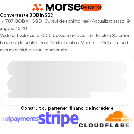
Descarcă
Convertește BOB în SBD
1,4707 BOB ≈ 1 SBD · Cursul de schimb real
·
Actualizat astăzi, 9
august, 10:26
Vede cât valorează 7.000 boliviano în dolar din Insulele Solomon
la cursul de schimb real. Trimite bani cu Morse — fără adaosuri
ascunse, fără cursuri inflacionate.
Construit cu parteneri financi de încredere