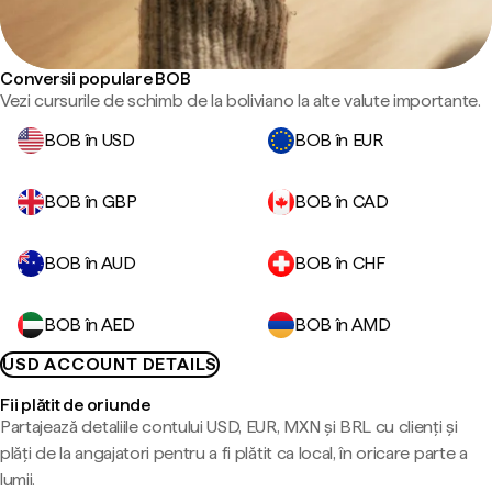
Conversii populare BOB
Vezi cursurile de schimb de la boliviano la alte valute importante.
BOB în USD
BOB în EUR
BOB în GBP
BOB în CAD
BOB în AUD
BOB în CHF
BOB în AED
BOB în AMD
USD ACCOUNT DETAILS
Fii plătit de oriunde
Partajează detaliile contului USD, EUR, MXN și BRL cu clienți și
plăți de la angajatori pentru a fi plătit ca local, în oricare parte a
lumii.