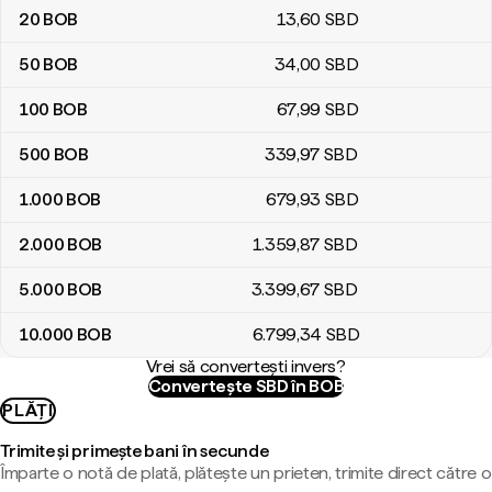
20
BOB
13
,60
SBD
50
BOB
34
,00
SBD
100
BOB
67
,99
SBD
500
BOB
339
,97
SBD
1.000
BOB
679
,93
SBD
2.000
BOB
1.359
,87
SBD
5.000
BOB
3.399
,67
SBD
10.000
BOB
6.799
,34
SBD
Vrei să convertești invers?
Convertește SBD în BOB
PLĂȚI
Trimite și primește bani în secunde
Împarte o notă de plată, plătește un prieten, trimite direct către o