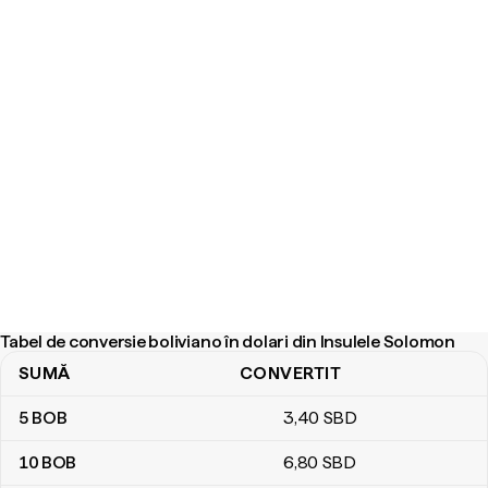
Tabel de conversie boliviano în dolari din Insulele Solomon
SUMĂ
CONVERTIT
Tabel de conversie boliviano în dolari din Insulele Solomon
5
BOB
3
,40
SBD
10
BOB
6
,80
SBD