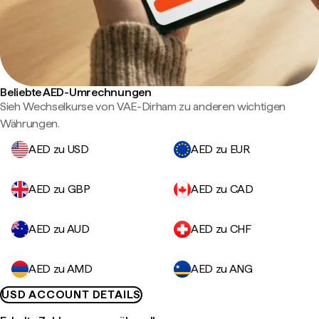
Beliebte AED-Umrechnungen
Sieh Wechselkurse von VAE-Dirham zu anderen wichtigen
Währungen.
AED zu USD
AED zu EUR
AED zu GBP
AED zu CAD
AED zu AUD
AED zu CHF
AED zu AMD
AED zu ANG
USD ACCOUNT DETAILS