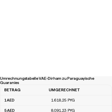
Umrechnungstabelle VAE-Dirham zu Paraguayische
Guaraníes
BETRAG
UMGERECHNET
Umrechnungstabelle VAE-Dirham zu Paraguayische Guaraníes
1
AED
1.618
,25
PYG
5
AED
8.091
,23
PYG