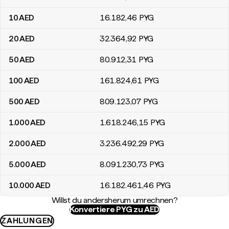
10
AED
16.182
,46
PYG
20
AED
32.364
,92
PYG
50
AED
80.912
,31
PYG
100
AED
161.824
,61
PYG
500
AED
809.123
,07
PYG
1.000
AED
1.618.246
,15
PYG
2.000
AED
3.236.492
,29
PYG
5.000
AED
8.091.230
,73
PYG
10.000
AED
16.182.461
,46
PYG
Willst du andersherum umrechnen?
Konvertiere PYG zu AED
ZAHLUNGEN