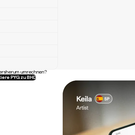
ndersherum umrechnen?
iere PYG zu BHD