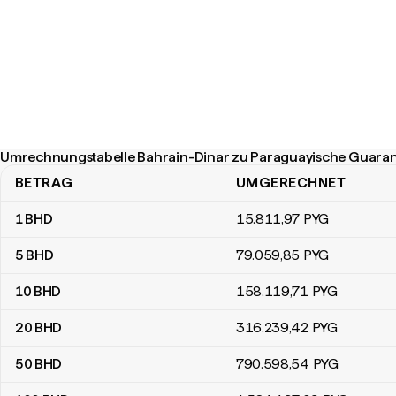
Umrechnungstabelle Bahrain-Dinar zu Paraguayische Guaran
BETRAG
UMGERECHNET
Umrechnungstabelle Bahrain-Dinar zu Paraguayische Guaraníes
1
BHD
15.811
,97
PYG
5
BHD
79.059
,85
PYG
10
BHD
158.119
,71
PYG
20
BHD
316.239
,42
PYG
50
BHD
790.598
,54
PYG