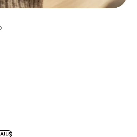
D
AILS