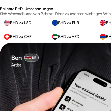
Beliebte BHD-Umrechnungen
Sieh Wechselkurse von Bahrain-Dinar zu anderen wichtigen Wäh
BHD zu USD
BHD zu EUR
BH
BHD zu CHF
BHD zu AED
BH