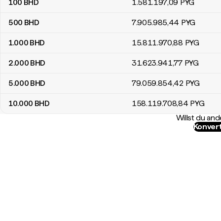
100
BHD
1.581.197
,09
PYG
500
BHD
7.905.985
,44
PYG
1.000
BHD
15.811.970
,88
PYG
2.000
BHD
31.623.941
,77
PYG
5.000
BHD
79.059.854
,42
PYG
10.000
BHD
158.119.708
,84
PYG
Willst du a
Konvert