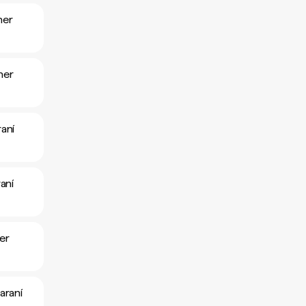
her
her
aní
aní
er
araní