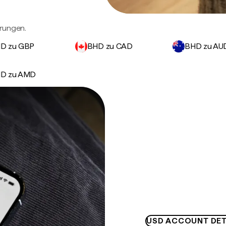
rungen.
D zu GBP
BHD zu CAD
BHD zu AU
D zu AMD
USD ACCOUNT DET