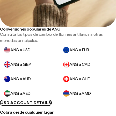
Conversiones populares de ANG
Consulta los tipos de cambio de florines antillanos a otras
monedas principales.
ANG a USD
ANG a EUR
ANG a GBP
ANG a CAD
ANG a AUD
ANG a CHF
ANG a AED
ANG a AMD
USD ACCOUNT DETAILS
Cobra desde cualquier lugar