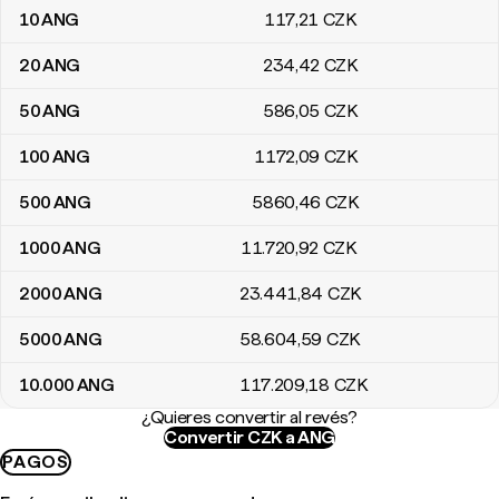
10
ANG
117
,21
CZK
20
ANG
234
,42
CZK
50
ANG
586
,05
CZK
100
ANG
1172
,09
CZK
500
ANG
5860
,46
CZK
1000
ANG
11.720
,92
CZK
2000
ANG
23.441
,84
CZK
5000
ANG
58.604
,59
CZK
10.000
ANG
117.209
,18
CZK
¿Quieres convertir al revés?
Convertir CZK a ANG
PAGOS