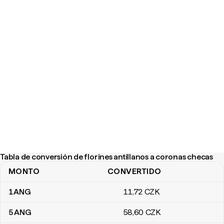
Tabla de conversión de florines antillanos a coronas checas
MONTO
CONVERTIDO
Tabla de conversión de florines antillanos a coronas checas
1
ANG
11
,72
CZK
5
ANG
58
,60
CZK