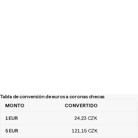
Tabla de conversión de euros a coronas checas
MONTO
CONVERTIDO
Tabla de conversión de euros a coronas checas
1
EUR
24
,23
CZK
5
EUR
121
,15
CZK