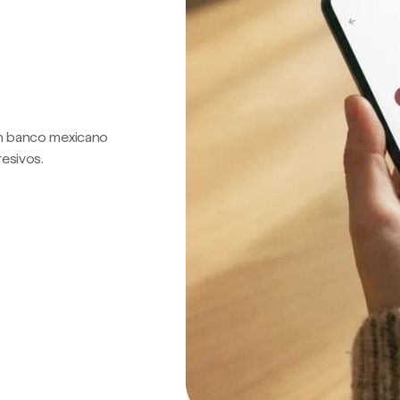
 un banco mexicano
resivos.