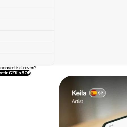
convertir al revés?
rtir CZK a BOB