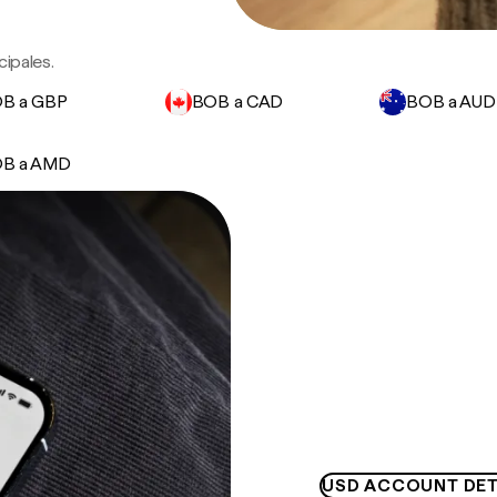
ipales.
B a GBP
BOB a CAD
BOB a AUD
B a AMD
USD ACCOUNT DET