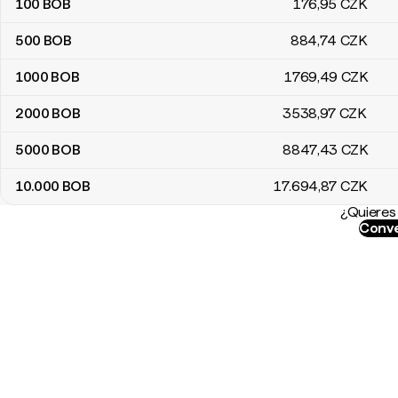
100
BOB
176
,95
CZK
500
BOB
884
,74
CZK
1000
BOB
1769
,49
CZK
2000
BOB
3538
,97
CZK
5000
BOB
8847
,43
CZK
10.000
BOB
17.694
,87
CZK
¿Quieres 
Conve