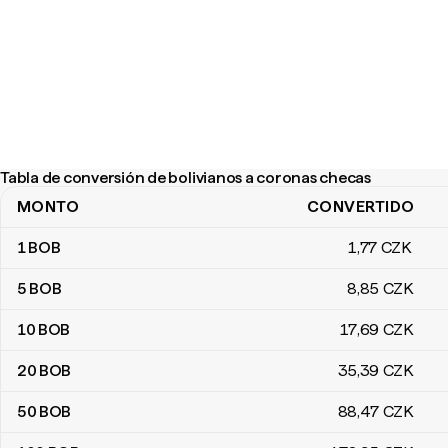
Tabla de conversión de bolivianos a coronas checas
MONTO
CONVERTIDO
Tabla de conversión de bolivianos a coronas checas
1
BOB
1
,77
CZK
5
BOB
8
,85
CZK
10
BOB
17
,69
CZK
20
BOB
35
,39
CZK
50
BOB
88
,47
CZK