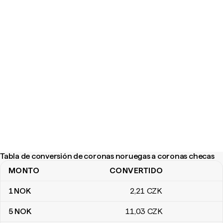
Tabla de conversión de coronas noruegas a coronas checas
MONTO
CONVERTIDO
Tabla de conversión de coronas noruegas a coronas checas
1
NOK
2
,21
CZK
5
NOK
11
,03
CZK