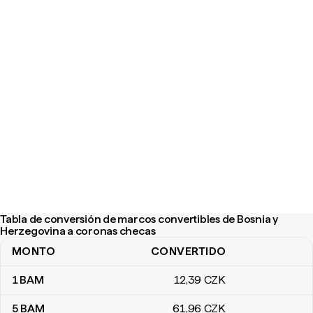
Tabla de conversión de marcos convertibles de Bosnia y
Herzegovina a coronas checas
MONTO
CONVERTIDO
Tabla de conversión de marcos convertibles de Bosnia y Herzeg
1
BAM
12
,39
CZK
5
BAM
61
,96
CZK