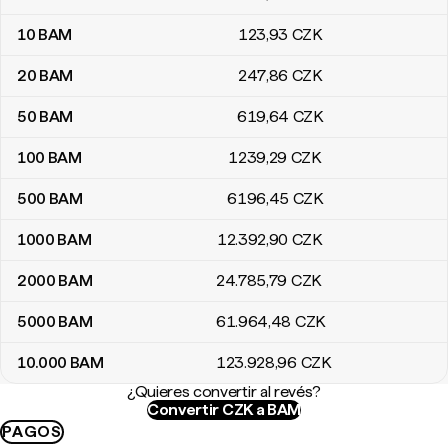
10
BAM
123
,93
CZK
20
BAM
247
,86
CZK
50
BAM
619
,64
CZK
100
BAM
1239
,29
CZK
500
BAM
6196
,45
CZK
1000
BAM
12.392
,90
CZK
2000
BAM
24.785
,79
CZK
5000
BAM
61.964
,48
CZK
10.000
BAM
123.928
,96
CZK
¿Quieres convertir al revés?
Convertir CZK a BAM
PAGOS