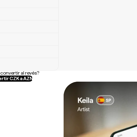
convertir al revés?
rtir CZK a AZN