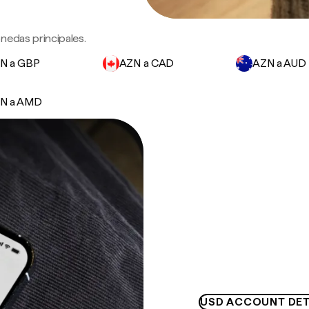
nedas principales.
N a GBP
AZN a CAD
AZN a AUD
N a AMD
USD ACCOUNT DET