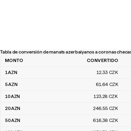
Tabla de conversión de manats azerbaiyanos a coronas checa
MONTO
CONVERTIDO
Tabla de conversión de manats azerbaiyanos a coronas checas
1
AZN
12
,33
CZK
5
AZN
61
,64
CZK
10
AZN
123
,28
CZK
20
AZN
246
,55
CZK
50
AZN
616
,38
CZK