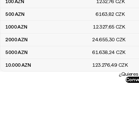
100
AZN
1232
,76
CZK
500
AZN
6163
,82
CZK
1000
AZN
12.327
,65
CZK
2000
AZN
24.655
,30
CZK
5000
AZN
61.638
,24
CZK
10.000
AZN
123.276
,49
CZK
¿Quieres 
Conve