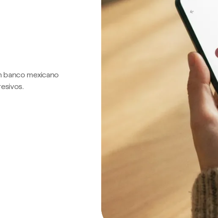
 un banco mexicano
resivos.