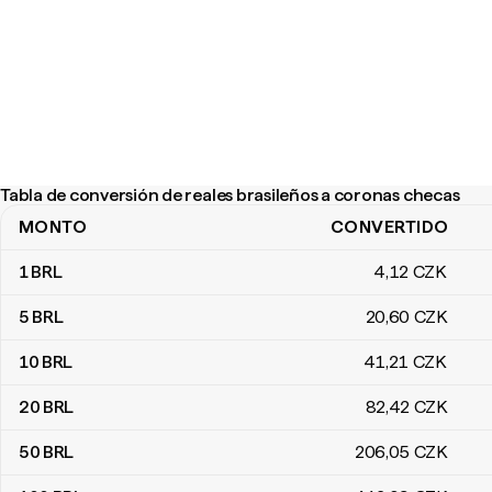
Tabla de conversión de reales brasileños a coronas checas
MONTO
CONVERTIDO
Tabla de conversión de reales brasileños a coronas checas
1
BRL
4
,12
CZK
5
BRL
20
,60
CZK
10
BRL
41
,21
CZK
20
BRL
82
,42
CZK
50
BRL
206
,05
CZK