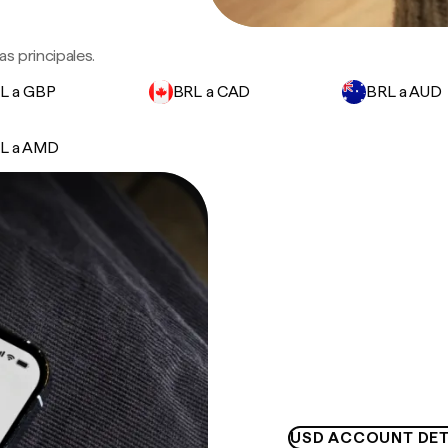
s principales.
L a GBP
BRL a CAD
BRL a AUD
L a AMD
USD ACCOUNT DET