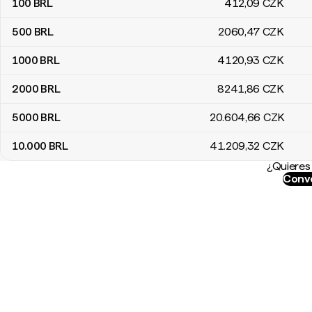
100
BRL
412
,09
CZK
500
BRL
2060
,47
CZK
1000
BRL
4120
,93
CZK
2000
BRL
8241
,86
CZK
5000
BRL
20.604
,66
CZK
10.000
BRL
41.209
,32
CZK
¿Quieres 
Conve