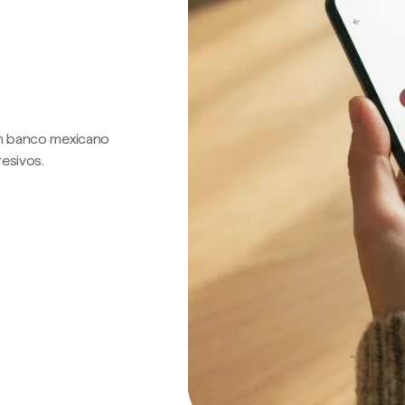
 un banco mexicano
resivos.