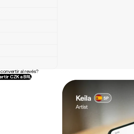
convertir al revés?
rtir CZK a BRL