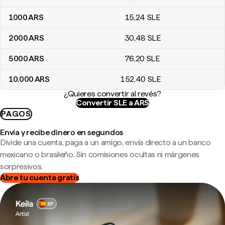
1000
ARS
15
,24
SLE
2000
ARS
30
,48
SLE
5000
ARS
76
,20
SLE
10.000
ARS
152
,40
SLE
¿Quieres convertir al revés?
Convertir SLE a ARS
PAGOS
Envía y recibe dinero en segundos
Divide una cuenta, paga a un amigo, envía directo a un banco
mexicano o brasileño. Sin comisiones ocultas ni márgenes
sorpresivos.
Abre tu cuenta gratis