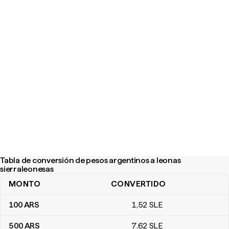
Tabla de conversión de pesos argentinos a leonas
sierraleonesas
MONTO
CONVERTIDO
Tabla de conversión de pesos argentinos a leonas sierraleonesa
100
ARS
1
,52
SLE
500
ARS
7
,62
SLE