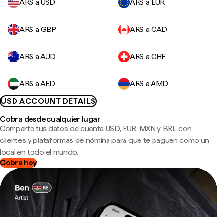
ARS a USD
ARS a EUR
ARS a GBP
ARS a CAD
ARS a AUD
ARS a CHF
ARS a AED
ARS a AMD
USD ACCOUNT DETAILS
Cobra desde cualquier lugar
Comparte tus datos de cuenta USD, EUR, MXN y BRL con
clientes y plataformas de nómina para que te paguen como un
local en todo el mundo.
Cobra hoy