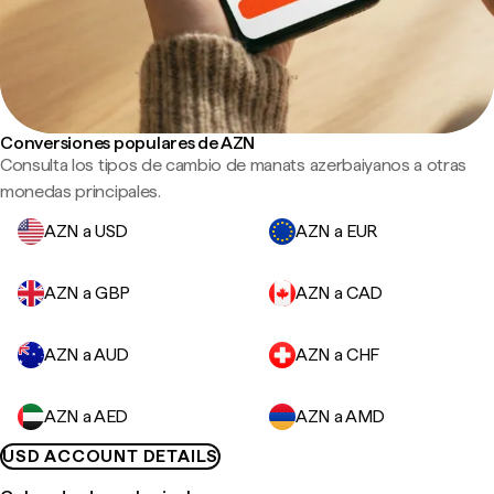
Conversiones populares de AZN
Consulta los tipos de cambio de manats azerbaiyanos a otras
monedas principales.
AZN a USD
AZN a EUR
AZN a GBP
AZN a CAD
AZN a AUD
AZN a CHF
AZN a AED
AZN a AMD
USD ACCOUNT DETAILS