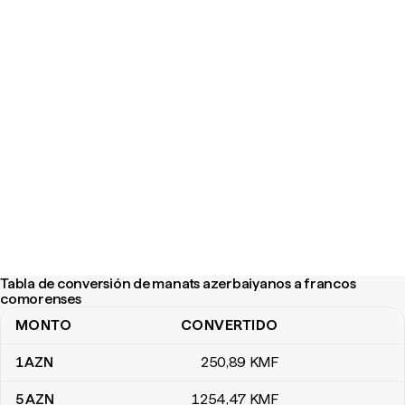
Tabla de conversión de manats azerbaiyanos a francos
comorenses
MONTO
CONVERTIDO
Tabla de conversión de manats azerbaiyanos a francos comoren
1
AZN
250
,89
KMF
5
AZN
1254
,47
KMF