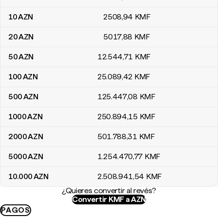
10
AZN
2508
,94
KMF
20
AZN
5017
,88
KMF
50
AZN
12.544
,71
KMF
100
AZN
25.089
,42
KMF
500
AZN
125.447
,08
KMF
1000
AZN
250.894
,15
KMF
2000
AZN
501.788
,31
KMF
5000
AZN
1.254.470
,77
KMF
10.000
AZN
2.508.941
,54
KMF
¿Quieres convertir al revés?
Convertir KMF a AZN
PAGOS